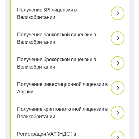
Получение SPI лицензии в
Великобритании
Получение банковской лицензии в
Великобритании
Получение брокерской лицензии в
Великобритании
Получение инвестиционной лицензии в
Англии
Получение криптовалютной лицензии в
Великобритании
Регистрация VAT (НДС ) в