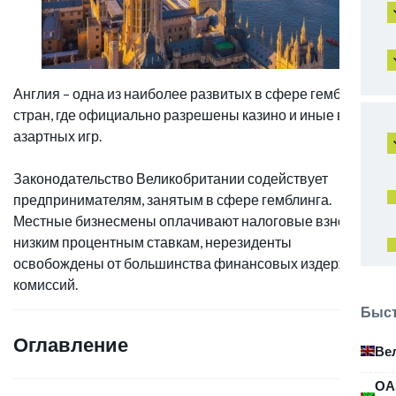
Англия – одна из наиболее развитых в сфере гемблинга
стран, где официально разрешены казино и иные виды
азартных игр.
Законодательство Великобритании содействует
предпринимателям, занятым в сфере гемблинга.
Местные бизнесмены оплачивают налоговые взносы по
низким процентным ставкам, нерезиденты
освобождены от большинства финансовых издержек и
комиссий.
Быст
Оглавление
Ве
ОА