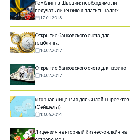
Гемблинг в Швеции: необходимо ли
получать лицензию и платить налог?
17.04.2018
Открытие банковского счета для
гемблинга
10.02.2017
Открытие банковского счета для казино
10.02.2017
Игорная Лицензия для Онлайн Проектов
(Сейшелы)
13.06.2014
Лицензия на игорный бизнес-онлайн на
острове Мэн