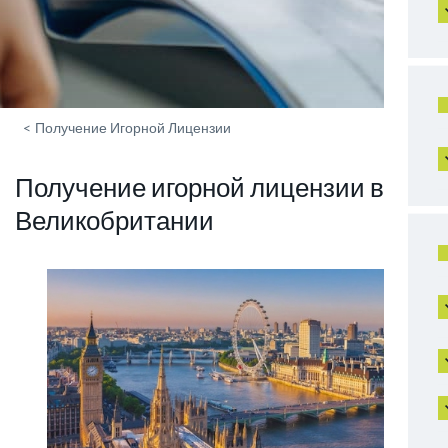
<
Получение Игорной Лицензии
Получение игорной лицензии в
Великобритании