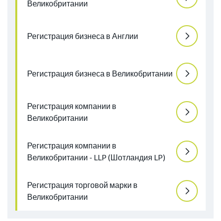
Великобритании
Регистрация бизнеса в Англии
Регистрация бизнеса в Великобритании
Регистрация компании в
Великобритании
Регистрация компании в
Великобритании - LLP (Шотландия LP)
Регистрация торговой марки в
Великобритании