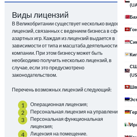
(U
Виды лицензий
Ба
В Великобритании существует несколько видов
Го
лицензий, связанных с ведением бизнеса в сфере
азартных игр. Каждая из лицензий выдается в
Си
зависимости от типа и масштаба деятельности
компании. При этом бизнесу может быть
Ки
необходимо получить несколько лицензий, в
С
случае, если это предусмотрено
законодательством.
(US
Шв
Перечень возможных лицензий следующий:
Эс
Операционная лицензия;
Персональная лицензия на управление;
Ге
Персональная функциональная
Ир
лицензия;
Лицензия на помещение.
Ка