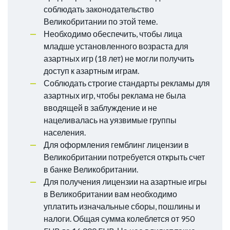
соблюдать законодательство
Великобритании по этой теме.
Необходимо обеспечить, чтобы лица
младше установленного возраста для
азартных игр (18 лет) не могли получить
доступ к азартным играм.
Соблюдать строгие стандарты рекламы для
азартных игр, чтобы реклама не была
вводящей в заблуждение и не
нацеливалась на уязвимые группы
населения.
Для оформления гемблинг лицензии в
Великобритании потребуется открыть счет
в банке Великобритании.
Для получения лицензии на азартные игры
в Великобритании вам необходимо
уплатить изначальные сборы, пошлины и
налоги. Общая сумма колеблется от 950