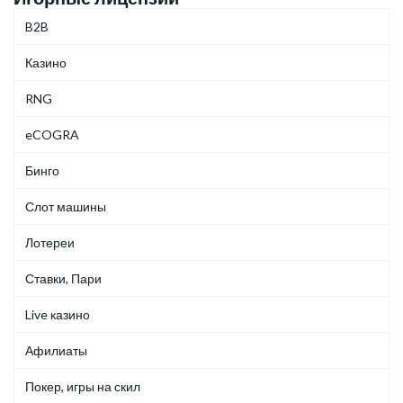
B2B
Казино
RNG
eCOGRA
Бинго
Слот машины
Лотереи
Ставки, Пари
Live казино
Афилиаты
Покер, игры на скил