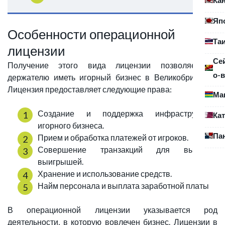
Яп
Особенности операционной
Та
лицензии
Се
Получение этого вида лицензии позволяет ее
о-в
держателю иметь игорный бизнес в Великобритании.
Лицензия предоставляет следующие права:
Ма
Создание и поддержка инфраструктуры
Ка
игорного бизнеса.
Па
Прием и обработка платежей от игроков.
Совершение транзакций для выплаты
выигрышей.
Хранение и использование средств.
Найм персонала и выплата заработной платы
В операционной лицензии указывается род
деятельности, в которую вовлечен бизнес. Лицензии в