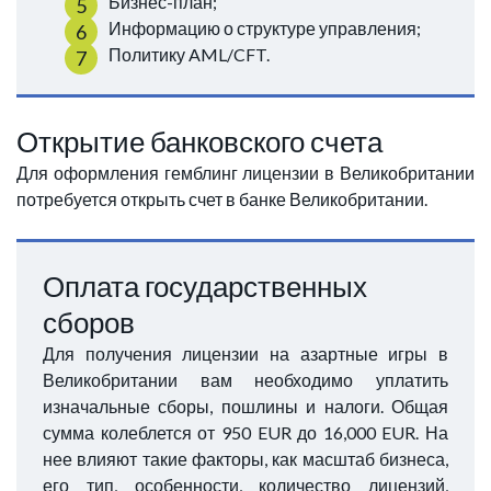
Бизнес-план;
Информацию о структуре управления;
Политику AML/CFT.
Открытие банковского счета
Для оформления гемблинг лицензии в Великобритании
потребуется открыть счет в банке Великобритании.
Оплата государственных
сборов
Для получения лицензии на азартные игры в
Великобритании вам необходимо уплатить
изначальные сборы, пошлины и налоги. Общая
сумма колеблется от 950 EUR до 16,000 EUR. На
нее влияют такие факторы, как масштаб бизнеса,
его тип, особенности, количество лицензий,