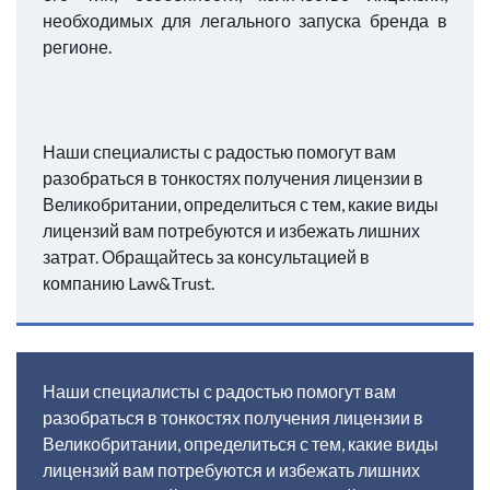
необходимых для легального запуска бренда в
регионе.
Наши специалисты с радостью помогут вам
разобраться в тонкостях получения лицензии в
Великобритании, определиться с тем, какие виды
лицензий вам потребуются и избежать лишних
затрат. Обращайтесь за консультацией в
компанию Law&Trust.
Наши специалисты с радостью помогут вам
разобраться в тонкостях получения лицензии в
Великобритании, определиться с тем, какие виды
лицензий вам потребуются и избежать лишних