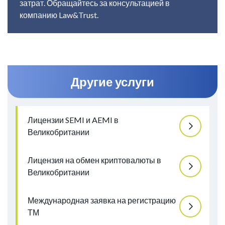
затрат. Обращайтесь за консультацией в
компанию Law&Trust.
Другие услуги
Лицензии SEMI и AEMI в
Великобритании
Лицензия на обмен криптовалюты в
Великобритании
Международная заявка на регистрацию
ТМ