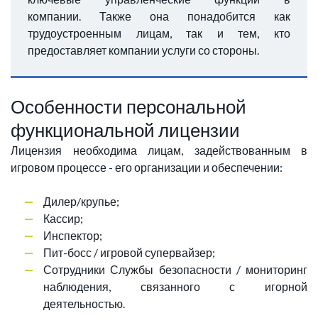
компании. Также она понадобится как
трудоустроенным лицам, так и тем, кто
предоставляет компании услуги со стороны.
Особенности персональной
функциональной лицензии
Лицензия необходима лицам, задействованным в
игровом процессе - его организации и обеспечении:
Дилер/крупье;
Кассир;
Инспектор;
Пит-босс / игровой супервайзер;
Сотрудники Службы безопасности / мониторинг
наблюдения, связанного с игорной
деятельностью.