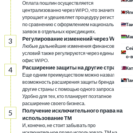
Оплата пошлин осуществляется
централизованно через WIPO, что значительно
Яп
упрощает и удешевляет процедуру регистрации
по сравнению с оформлением национальных
Та
заявок в отдельных юрисдикциях.
Ма
Регулирование изменений через WIPO
Любые дальнейшие изменения финансовых
Се
условий также регулируются через единый
о-в
офис WIPO.
Расширение защиты на другие страны
Ка
Еще одним преимуществом можно назвать
Па
возможность расширения защиты бренда на
другие страны с помощью одного запроса.
Удобно для тех, кто планирует поэтапное
расширение своего бизнеса.
Получение исключительного права на
использование ТМ
И, конечно, не стоит забывать про
исключительное право использовать ТМ на