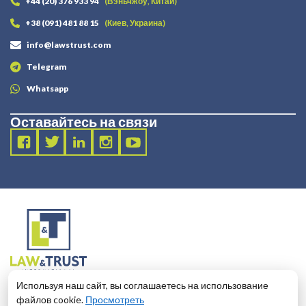
+44 (20) 376 933 94
(Вэньчжоу, Китай)
+38 (091) 481 88 15
(Киев, Украина)
info@lawstrust.com
Telegram
Whatsapp
Оставайтесь на связи
2003 - 2025 LANDT LEGAL LLP
Используя наш сайт, вы соглашаетесь на использование
124 City Road, London, United Kingdom, EC1V 2NX
файлов cookie.
Просмотреть