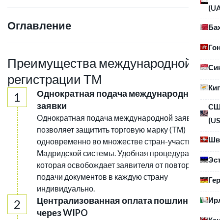
(U
Оглавление
Ба
Го
Преимущества международной
Си
регистрации ТМ
Ки
Однократная подача международной
заявки
С
Однократная подача международной заявки
(US
позволяет защитить торговую марку (ТМ)
Шв
одновременно во множестве стран-участниц
Мадридской системы. Удобная процедура,
Эс
которая освобождает заявителя от повторной
подачи документов в каждую страну
Ге
индивидуально.
Централизованная оплата пошлин
Ир
через WIPO
Ка