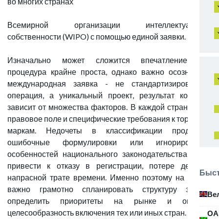
во многих странах
Всемирной организации интеллектуальной
собственности (WIPO) с помощью единой заявки.
Изначально может сложится впечатление, что
процедура крайне проста, однако важно осознавать:
международная заявка - не стандартизированная
операция, а уникальный проект, результат которого
зависит от множества факторов. В каждой стране свои
правовое поле и специфические требования к торговым
маркам. Недочеты в классификации продукции,
ошибочные формулировки или игнорирование
особенностей национального законодательства могут
привести к отказу в регистрации, потере денег и
Быст
напрасной трате времени. Именно поэтому на старте
важно грамотно спланировать структуру заявки,
Ве
определить приоритеты на рынке и оценить
целесообразность включения тех или иных стран.
ОА