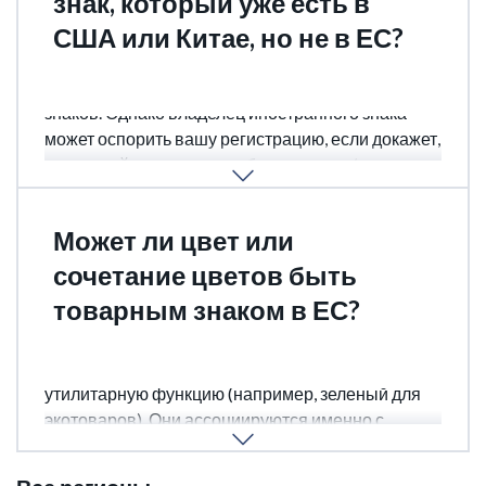
знак, который уже есть в
США или Китае, но не в ЕС?
Да, если в ЕС нет тождественных или схожих
знаков. Однако владелец иностранного знака
может оспорить вашу регистрацию, если докажет,
что вы действовали недобросовестно (например,
скопировали известный бренд).
Может ли цвет или
сочетание цветов быть
товарным знаком в ЕС?
Да, но только если цвета не выполняют
утилитарную функцию (например, зеленый для
экотоваров). Они ассоциируются именно с
вашим брендом.