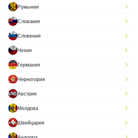
Румыния
Словакия
Словения
Чехия
Германия
Черногория
Австрия
Молдова
Швейцария
Андорра