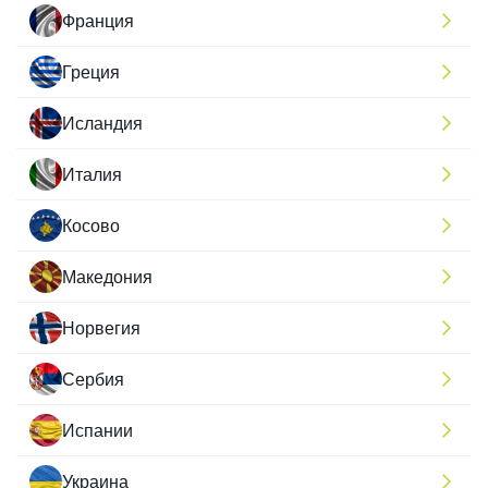
Франция
Греция
Исландия
Италия
Косово
Македония
Норвегия
Сербия
Испании
Украина