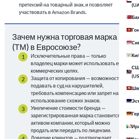
претензий на товарный знак, и позволяет
(U
участвовать в Amazon Brands.
Ба
Го
Зачем нужна торговая марка
Си
(ТМ) в Евросоюзе?
Ки
Исключительные права — только
владелец марки может использовать её в
С
коммерческих целях.
(US
Защита от копирования — возможность
подавать в суд на нарушителей,
Шв
требовать компенсацию или запрет на
использование схожих знаков.
Эс
Увеличение стоимости бренда —
Ге
зарегистрированная марка становится
активом компании, который можно
Ир
продать или передать по лицензии.
Доверие клиентов — подтверждает
Ка