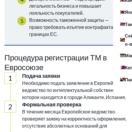
легальность бизнеса и повышает
Яп
лояльность покупателей.
Возможность таможенной защиты —
Та
право требовать изъятие контрафакта на
границах ЕС.
Се
о-в
Ма
Процедура регистрации ТМ в
Евросоюзе
Ка
Подача заявки
Па
Необходимо подать заявление в Европейское
ведомство по интеллектуальной собственности,
которое находится в городе Аликанте, Испания.
Формальная проверка
В течение месяца Европейское ведомство
проверяет заявку на корректность оформления,
отсутствие абсолютных оснований для