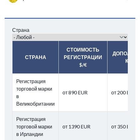
Страна
СТОИМОСТЬ
ДОПОЛНИ
СТРАНА
РЕГИСТРАЦИИ
КЛАСС
$/€
Регистрация
торговой марки
от 890 EUR
от 200 EUR
в
Великобритании
Регистрация
торговой марки
от 1390 EUR
от 350 EUR
в Ирландии