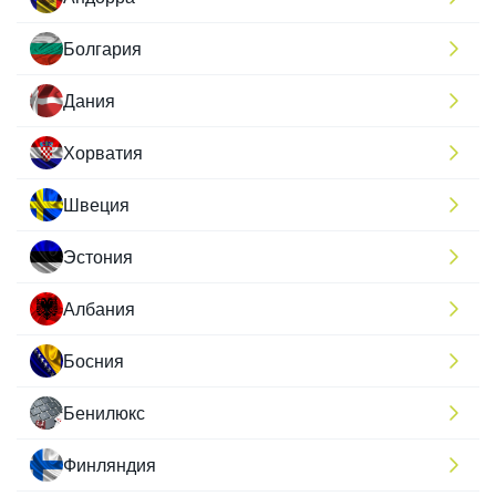
Болгария
Дания
Хорватия
Швеция
Эстония
Албания
Босния
Бенилюкс
Финляндия