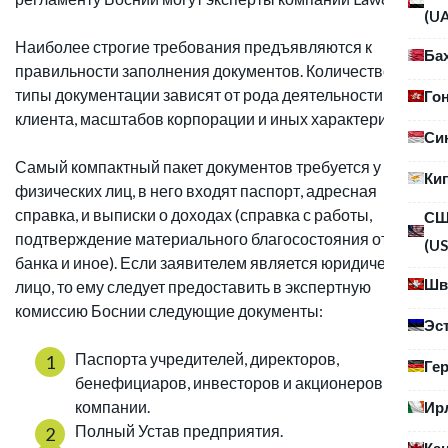
(U
Наиболее строгие требования предъявляются к
Ба
правильности заполнения документов. Количество и
типы документации зависят от рода деятельности
Го
клиента, масштабов корпорации и иных характеристик.
Си
Самый компактный пакет документов требуется у
Ки
физических лиц, в него входят паспорт, адресная
справка, и выписки о доходах (справка с работы,
С
подтверждение материального благосостояния от
(US
банка и иное). Если заявителем является юридическое
Шв
лицо, то ему следует предоставить в экспертную
комиссию Боснии следующие документы:
Эс
Паспорта учредителей, директоров,
Ге
бенефициаров, инвесторов и акционеров
компании.
Ир
Полный Устав предприятия.
Ка