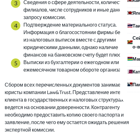
Сведения о сфере деятельности, количество
филиалов, числе сотрудников и иные данные по
Яп
запросу комиссии.
Подтверждение материального статуса.
Та
Информация о благосостоянии фирмы берется
Се
из налоговых выписок вместе с другими
о-в
юридическими данными, однако наличие
финансов на банковском счету будет плюсом.
Ма
Выписки из бухгалтерии о ежегодном или
ежемесячном товарном обороте организации.
Ка
Па
Сбором всех перечисленных документов занимается
юристы компании Law&Trust. Представление интересов
клиента в государственных и налоговых структурах
ведется на основании доверенности. Контрагенту
необходимо предоставить копию своего паспорта и
заявление, после чего ему остается ожидать решения
экспертной комиссии.