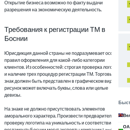
Открытие бизнеса возможно по факту выдачи
разрешения на экономическую деятельность.
Требования к регистрации ТМ в
Боснии
Юрисдикция данной страны не подразумевает особых
правил оформления для какой-либо категории
клиентов. Из особенностей: строгая проверка логотипа
и наличие трех процедур регистрации ТМ. Торговый
знак должен быть представлен в графическом виде,
рисунок может включать буквы, слова или целые
девизы.
Быст
На знаке не должно присутствовать элементов
Ве
аморального характера. Произвести предварительную
проверку логотипа на уникальность и соответствие
ОА
регламенту Боснии могут эксперты компании Law&Trust.