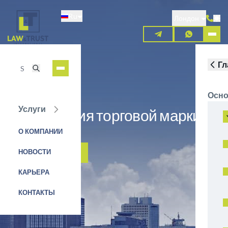
Перейти
Ru
к
Лондон
основному
содержанию
Гл
Осно
Услуги
Регистрация торговой марки в
Боснии
О КОМПАНИИ
НОВОСТИ
ЗАЯВКА НА УСЛУГУ
КАРЬЕРА
КОНТАКТЫ