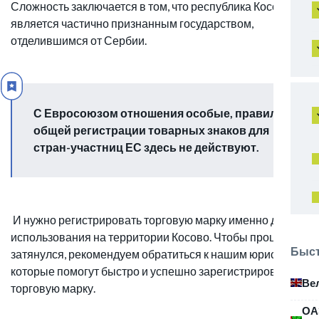
Сложность заключается в том, что республика Косово
является частично признанным государством,
отделившимся от Сербии.
С Евросоюзом отношения особые, правила
общей регистрации товарных знаков для
стран-участниц ЕС здесь не действуют.
И нужно регистрировать торговую марку именно для
использования на территории Косово. Чтобы процесс не
Быст
затянулся, рекомендуем обратиться к нашим юристам,
которые помогут быстро и успешно зарегистрировать
Ве
торговую марку.
ОА