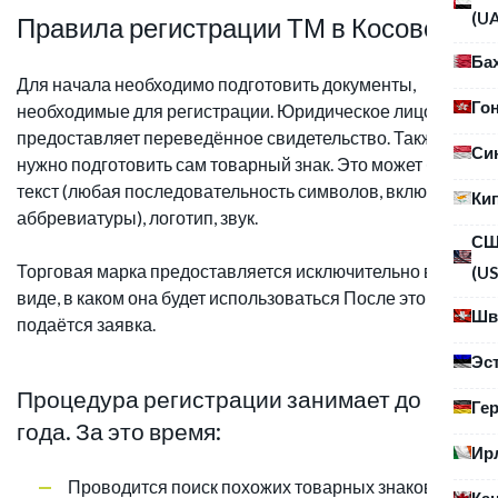
(U
Правила регистрации ТМ в Косово
Ба
Для начала необходимо подготовить документы,
Го
необходимые для регистрации. Юридическое лицо
предоставляет переведённое свидетельство. Также
Си
нужно подготовить сам товарный знак. Это может быть
текст (любая последовательность символов, включая
Ки
аббревиатуры), логотип, звук.
С
Торговая марка предоставляется исключительно в том
(US
виде, в каком она будет использоваться После этого
Шв
подаётся заявка.
Эс
Процедура регистрации занимает до 1
Ге
года. За это время:
Ир
Проводится поиск похожих товарных знаков в
Ка