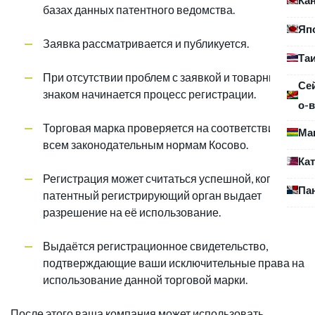
базах данных патентного ведомства.
Яп
Заявка рассматривается и публикуется.
Та
При отсутствии проблем с заявкой и товарным
Се
знаком начинается процесс регистрации.
о-в
Торговая марка проверяется на соответствие
Ма
всем законодательным нормам Косово.
Ка
Регистрация может считаться успешной, когда
Па
патентный регистрирующий орган выдает
разрешение на её использование.
Выдаётся регистрационное свидетельство,
подтверждающие ваши исключительные права на
использование данной торговой марки.
После этого ваша компания может использовать