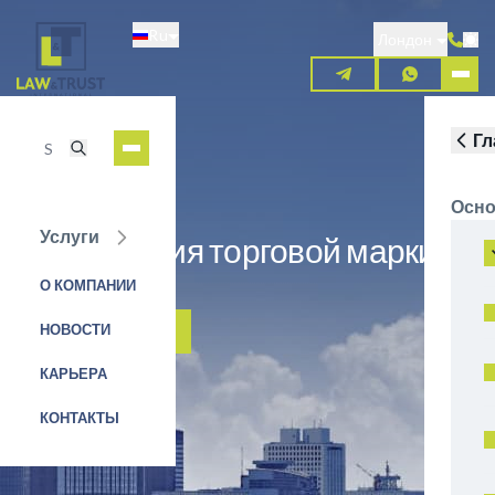
Перейти
Ru
к
Лондон
основному
содержанию
Гл
Осно
Услуги
Регистрация торговой марки в
Косово
О КОМПАНИИ
НОВОСТИ
ЗАЯВКА НА УСЛУГУ
КАРЬЕРА
КОНТАКТЫ