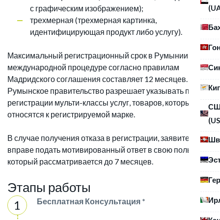
(U
с графическим изображением);
трехмерная (трехмерная картинка,
Ба
идентифицирующая продукт либо услугу).
Го
Максимальный регистрационный срок в Румынии по
международной процедуре согласно правилам
Си
Мадридского соглашения составляет 12 месяцев.
Ки
Румынское правительство разрешает указывать при
регистрации мульти-классы услуг, товаров, которые
С
относятся к регистрируемой марке.
(US
В случае получения отказа в регистрации, заявитель
Шв
вправе подать мотивированный ответ в свою пользу,
Эс
который рассматривается до 7 месяцев.
Ге
Этапы работы
Ир
Бесплатная Консультация *
Ка