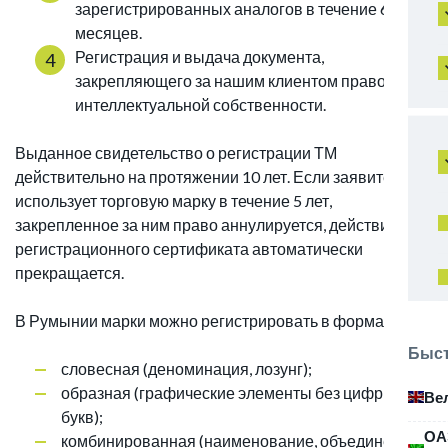
зарегистрированных аналогов в течение 6-9
месяцев.
Регистрация и выдача документа,
закрепляющего за нашим клиентом право
интеллектуальной собственности.
Выданное свидетельство о регистрации ТМ
действительно на протяжении 10 лет. Если заявитель не
использует торговую марку в течение 5 лет,
закрепленное за ним право аннулируется, действие
регистрационного сертификата автоматически
прекращается.
В Румынии марки можно регистрировать в формах:
Быст
словесная (деноминация, лозунг);
образная (графические элементы без цифр и
Ве
букв);
ОА
комбинированная (наименование, объединенное