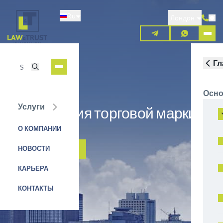
Перейти
Ru
к
Лондон
основному
содержанию
Гл
Осно
Услуги
Регистрация торговой марки в
Румынии
О КОМПАНИИ
НОВОСТИ
ЗАЯВКА НА УСЛУГУ
КАРЬЕРА
КОНТАКТЫ