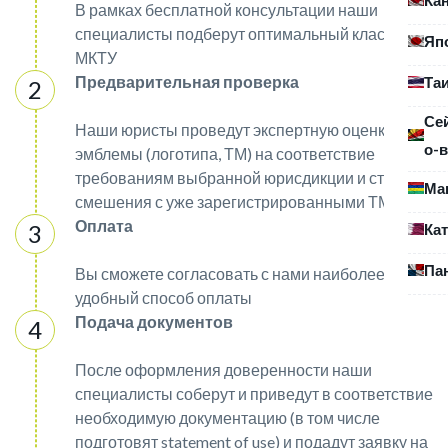
В рамках бесплатной консультации наши
специалисты подберут оптимальный класс
Яп
МКТУ
Предварительная проверка
Та
Се
Наши юристы проведут экспертную оценку
о-в
эмблемы (логотипа, ТМ) на соответствие
требованиям выбранной юрисдикции и степени
Ма
смешения с уже зарегистрированными ТМ
Оплата
Ка
Па
Вы сможете согласовать с нами наиболее
удобный способ оплаты
Подача документов
После оформления доверенности наши
специалисты соберут и приведут в соответствие
необходимую документацию (в том числе
подготовят statement of use) и подадут заявку на