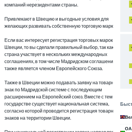
компаний нерезидентами страны.
Привлекают в Швецию и выгодные условия для
желающих развивать собственную торговую марку.
Если вас интересует регистрация торговых марок в
Швеции, то вы сделали правильный выбор, так как
страна участвует в нескольких международных
соглашениях, в том числе Мадридском соглашении, а
также является членом Европейского Союза.
Также в Швеции можно подавать заявку на товарный
знак по Мадридской системе с последующим
расширением на Европейский союз. Вместе с тем в
государстве существует национальная система,
Быст
согласно которой проводится регистрация товарных
Ве
знаков на территории Швеции.
ОА
При национальной регистрации заявка направляется