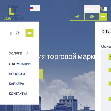
Перейти
Ru
к
Лондон
основному
содержанию
Гл
Осно
Услуги
Регистрация торговой марки в
Швеции
О КОМПАНИИ
НОВОСТИ
ЗАЯВКА НА УСЛУГУ
КАРЬЕРА
КОНТАКТЫ