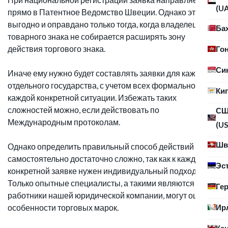
(U
прямо в Патентное Ведомство Швеции. Однако это
выгодно и оправдано только тогда, когда владелец
Ба
товарного знака не собирается расширять зону
действия торгового знака.
Го
Си
Иначе ему нужно будет составлять заявки для каждого
отдельного государства, с учетом всех формальностей в
Ки
каждой конкретной ситуации. Избежать таких
сложностей можно, если действовать по
С
Международным протоколам.
(US
Шв
Однако определить правильный способ действий
самостоятельно достаточно сложно, так как к каждой
Эс
конкретной заявке нужен индивидуальный подход.
Только опытные специалисты, а такими являются
Ге
работники нашей юридической компании, могут оценить
Ир
особенности торговых марок.
Ка