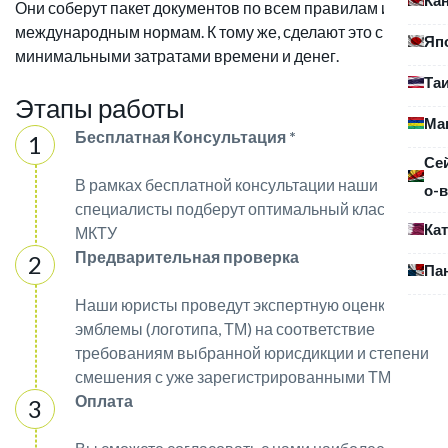
Они соберут пакет документов по всем правилам и
международным нормам. К тому же, сделают это с
Яп
минимальными затратами времени и денег.
Та
Этапы работы
Ма
Бесплатная Консультация *
Се
В рамках бесплатной консультации наши
о-в
специалисты подберут оптимальный класс
Ка
МКТУ
Предварительная проверка
Па
Наши юристы проведут экспертную оценку
эмблемы (логотипа, ТМ) на соответствие
требованиям выбранной юрисдикции и степени
смешения с уже зарегистрированными ТМ
Оплата