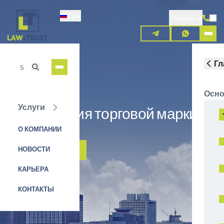
Перейти
Ru
к
Лондон
основному
содержанию
Гл
Осно
Услуги
Регистрация торговой марки в
Исландии
О КОМПАНИИ
НОВОСТИ
ЗАЯВКА НА УСЛУГУ
КАРЬЕРА
КОНТАКТЫ