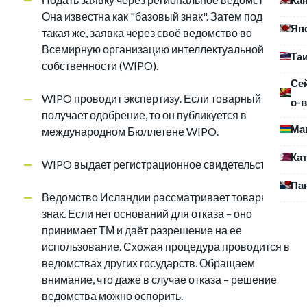
Она известна как "базовый знак". Затем подаётся,
Яп
такая же, заявка через своё ведомство во
Всемирную организацию интеллектуальной
Та
собственности (WIPO).
Се
WIPO проводит экспертизу. Если товарный знак
о-в
получает одобрение, то он публикуется в
Ма
международном Бюллетене WIPO.
Ка
WIPO выдает регистрационное свидетельство.
Па
Ведомство Исландии рассматривает товарный
знак. Если нет оснований для отказа – оно
принимает ТМ и даёт разрешение на ее
использование. Схожая процедура проводится в
ведомствах других государств. Обращаем
внимание, что даже в случае отказа – решение
ведомства можно оспорить.