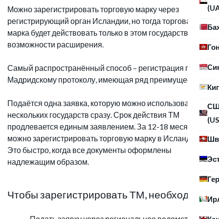
(U
Можно зарегистрировать торговую марку через
регистрирующий орган Исландии, но тогда торговая
Ба
марка будет действовать только в этом государстве без
возможности расширения.
Го
Си
Самый распространённый способ – регистрация по
Мадридскому протоколу, имеющая ряд преимуществ.
Ки
Подаётся одна заявка, которую можно использовать для
С
нескольких государств сразу. Срок действия ТМ
(US
продлевается единым заявлением. За 12-18 месяцев
можно зарегистрировать торговую марку в Исландии.
Шв
Это быстро, когда все документы оформлены
Эс
надлежащим образом.
Ге
Чтобы зарегистрировать ТМ, необходимо:
Ир
Подать заявку через региональное ведомство.
Ка