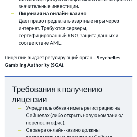
значительные инвестиции.
Лицензия на онлайн-казино
Дает право предлагать азартные игры через
интернет. Требуются серверы,
сертифицированный RNG, защита данных и
соответствие AML.
Лицензии выдает регулирующий орган –
Seychelles
Gambling Authority (SGA)
.
Требования к получению
лицензии
Учредитель обязан иметь регистрацию на
Сейшелах (либо открыть новую компанию/
перенести офис).
Сервера онлайн-казино должны