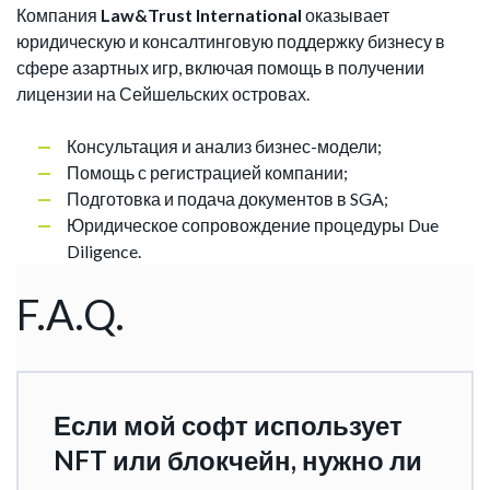
Компания
Law&Trust International
оказывает
юридическую и консалтинговую поддержку бизнесу в
сфере азартных игр, включая помощь в получении
лицензии на Сейшельских островах.
Консультация и анализ бизнес-модели;
Помощь с регистрацией компании;
Подготовка и подача документов в SGA;
Юридическое сопровождение процедуры Due
Diligence.
F.A.Q.
Если мой софт использует
NFT или блокчейн, нужно ли