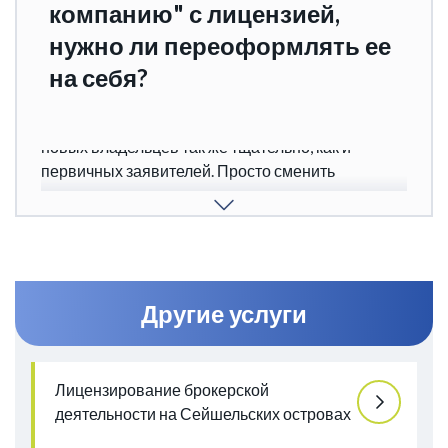
компанию" с лицензией,
нужно ли переоформлять ее
на себя?
Да, и это сложнее, чем кажется. SGA проверяет
новых владельцев так же тщательно, как и
первичных заявителей. Просто сменить
директора недостаточно – придется проходить
due diligence заново.
Другие услуги
Лицензирование брокерской
деятельности на Сейшельских островах