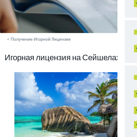
<
Получение Игорной Лицензии
Игорная лицензия на Сейшелах