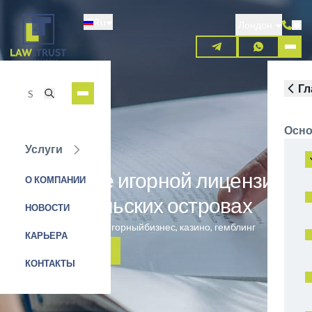
Перейти
Ru
к
Лондон
основному
содержанию
Гл
Осно
Услуги
Получение игорной лицензии
О КОМПАНИИ
на Сейшельских островах
НОВОСТИ
Сейшелы, лицензия, игорныйбизнес, казино, гемблинг
КАРЬЕРА
ЗАЯВКА НА УСЛУГУ
КОНТАКТЫ