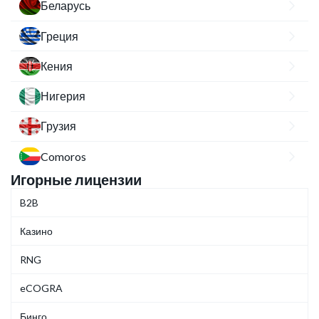
Беларусь
Греция
Кения
Нигерия
Грузия
Comoros
Игорные лицензии
B2B
Казино
RNG
eCOGRA
Бинго