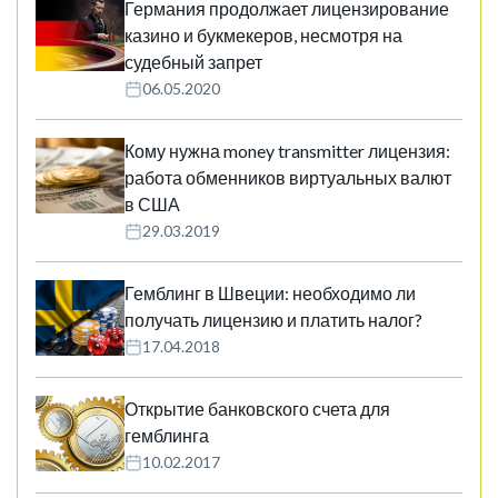
Германия продолжает лицензирование
казино и букмекеров, несмотря на
судебный запрет
06.05.2020
Кому нужна money transmitter лицензия:
работа обменников виртуальных валют
в США
29.03.2019
Гемблинг в Швеции: необходимо ли
получать лицензию и платить налог?
17.04.2018
Открытие банковского счета для
гемблинга
10.02.2017