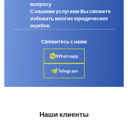
вопросу
С нашими услугами Вы сможете
избежать многих юридических
ошибок.
Свяжитесь с нами
Whatsapp
Telegram
Наши клиенты