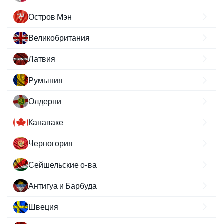
Остров Мэн
Великобритания
Латвия
Румыния
Олдерни
Канаваке
Черногория
Сейшельские о-ва
Антигуа и Барбуда
Швеция