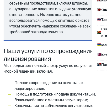
серьезным последствиям, включая штрафы,
аннулирование лицензии или даже уголовную
Яп
ответственность. Именно поэтому важно
Та
воспользоваться помощью опытных юристов,
чтобы обеспечить надежное соблюдение всех
Се
требований законодательства.
о-в
Ма
Наши услуги по сопровождению
Ка
лицензирования
Па
Мы предлагаем полный спектр услуг по получению
игорной лицензии, включая:
Полное сопровождение на всех этапах
лицензирования;
Помощь в подготовке и подаче документации;
Взаимодействие с местным регулятором;
Консультации по соблюдению регуляторных