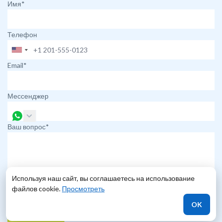
Имя*
Телефон
Email*
Мессенджер
Ваш вопрос*
Используя наш сайт, вы соглашаетесь на использование
файлов cookie.
Просмотреть
Согласен с
условиями компании
OK
ОТПРАВИТЬ