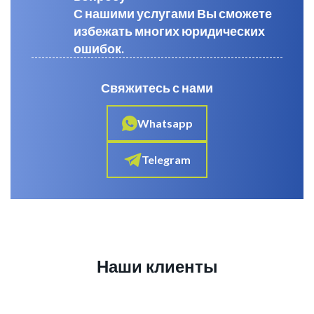
С нашими услугами Вы сможете
избежать многих юридических
ошибок.
Свяжитесь с нами
Whatsapp
Telegram
Наши клиенты