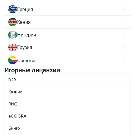
Греция
Кения
Нигерия
Грузия
Comoros
Игорные лицензии
B2B
Казино
RNG
eCOGRA
Бинго