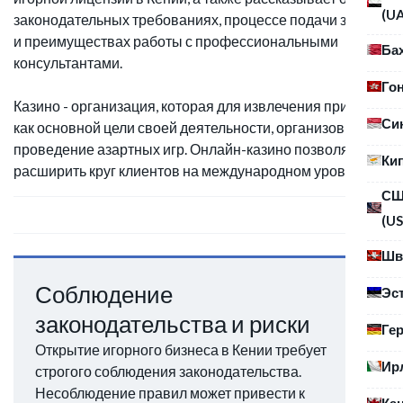
(U
законодательных требованиях, процессе подачи заявки
и преимуществах работы с профессиональными
Ба
консультантами.
Го
Казино - организация, которая для извлечения прибыли
Си
как основной цели своей деятельности, организовывает
проведение азартных игр. Онлайн-казино позволяет
Ки
расширить круг клиентов на международном уровне.
С
(US
Шв
Соблюдение
Эс
законодательства и риски
Ге
Открытие игорного бизнеса в Кении требует
Ир
строгого соблюдения законодательства.
Несоблюдение правил может привести к
Ка