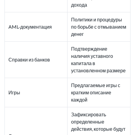
дохода
Политики и процедуры
AML-документация
по борьбе с отмыванием
денег
Подтверждение
наличия уставного
Справки из банков
капитала в
установленном размере
Предлагаемые игры с
Игры
кратким описание
каждой
Зафиксировать
определенные
действия, которые будут