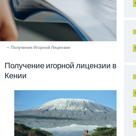
<
Получение Игорной Лицензии
Получение игорной лицензии в
Кении