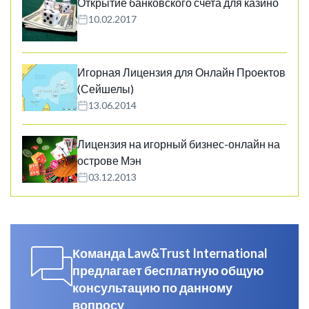
Открытие банковского счета для казино
10.02.2017
Игорная Лицензия для Онлайн Проектов
(Сейшелы)
13.06.2014
Лицензия на игорный бизнес-онлайн на
острове Мэн
03.12.2013
Команда Law&Trust International
предлагает бесплатную общую
консультацию по данному
вопросу