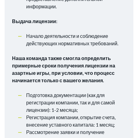
информации.
Выдача лицензии:
Начало деятельности и соблюдение
действующих нормативных требований.
Наша команда также смогла определить
примерные сроки получения лицензии на
азартные игры, при условии, что процесс
начинается только с вашего желания.
Подготовка документации (как для
регистрации компании, так и для самой
лицензии): 1-2 месяца;
Регистрация компании, открытие счета,
внесение уставного капитала: 1 месяц;
Рассмотрение заявки и получение