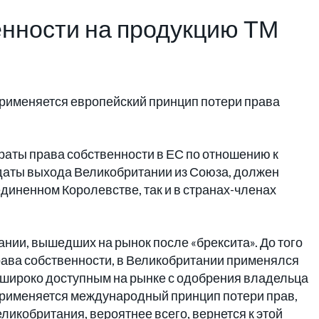
енности на продукцию ТМ
рименяется европейский принцип потери права
траты права собственности в ЕС по отношению к
 даты выхода Великобритании из Союза, должен
оединенном Королевстве, так и в странах-членах
нии, вышедших на рынок после «брексита». До того
рава собственности, в Великобритании применялся
 широко доступным на рынке с одобрения владельца
 применяется международный принцип потери прав,
ликобритания, вероятнее всего, вернется к этой