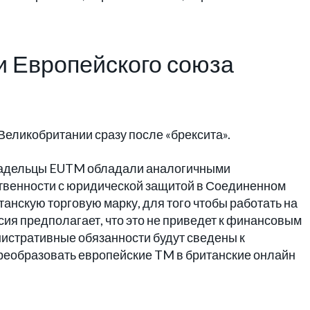
и Европейского союза
Великобритании сразу после «брексита».
владельцы EUTM обладали аналогичными
твенности с юридической защитой в Соединенном
анскую торговую марку, для того чтобы работать на
ия предполагает, что это не приведет к финансовым
нистративные обязанности будут сведены к
реобразовать европейские TM в британские онлайн