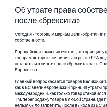
Об утрате права собств
после «брексита»
Сегодня к торговым маркам Великобритании п
собственности.
Европейская комиссия считает, что принцип у
товарам, которые появились на рынке EEA до
оставаться в силе и после «брексита» как в С
Евросоюза.
Главный вопрос касается товаров Великобрита
как в ЕС ввели европейский принцип утраты п
международный: как только товар становился
ТМ, перепродажу товара в любой стране, где
нельзя было запретить. После выхода из ЕС Ве