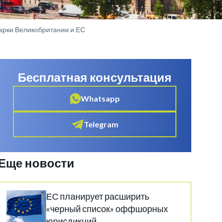
арки Великобритании и ЕС
Бесплатная консультация
Whatsapp
Telegram
Еще новости
ЕС планирует расширить
«черный список» оффшорных
юрисдикций