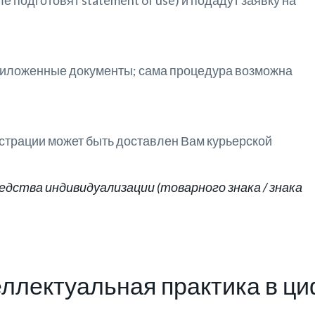
 подготовят statement of use) и подадут заявку на
приложенные документы; сама процедура возможна
страции может быть доставлен Вам курьерской
дства индивидуализации (товарного знака / знака
ллектуальная практика в ц