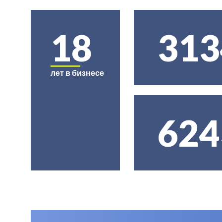
18
313
лет в бизнесе
624