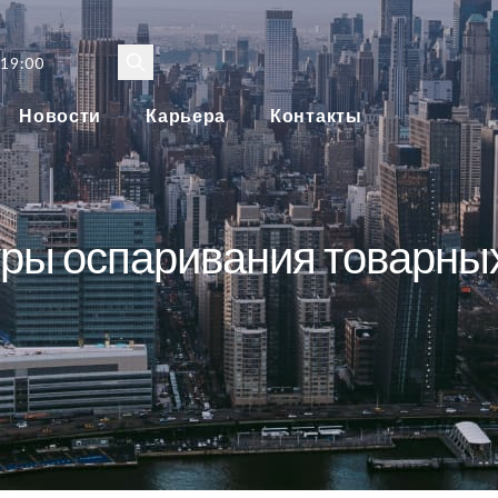
 19:00
Новости
Карьера
Контакты
ры оспаривания товарных