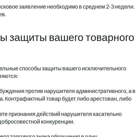
исковое заявление необходимо в среднем 2-3 недели.
ев.
ы защиты вашего товарного
ельные способы защиты вашего исключительного
ляются:
буждения против нарушителя административного, а в
а. Контрафактный товар будет либо арестован, либо
ете признания действий нарушителя касательно
едобросовестной конкуренции.
еля торгового знака обращения в одну