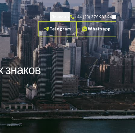
Лондон
+44 (20) 376 933 94
Telegram
Whatsapp
 знаков