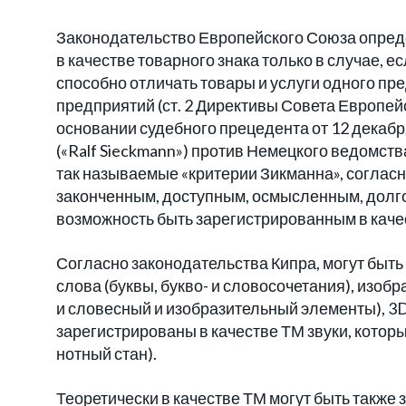
Законодательство Европейского Союза опреде
в качестве товарного знака только в случае, 
способно отличать товары и услуги одного пре
предприятий (ст. 2 Директивы Совета Европейс
основании судебного прецедента от 12 декабря
(«Ralf Sieckmann») против Немецкого ведомст
так называемые «критерии Зикманна», согласн
законченным, доступным, осмысленным, долго
возможность быть зарегистрированным в каче
Согласно законодательства Кипра, могут быть
слова (буквы, букво- и словосочетания), изо
и словесный и изобразительный элементы), 3D
зарегистрированы в качестве ТМ звуки, котор
нотный стан).
Теоретически в качестве ТМ могут быть также 