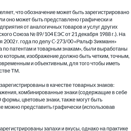
ляет, что обозначение может быть зарегистрировано
если оно может быть представлено графически и
дприятия от аналогичных товаров и услуг других
кого Союза № 89/104 EЭC от 21 декабря 1988 г.). На
 2002 г. года по делу C-273/00 «Ральф Зикманн»
ва по патентам и товарным знакам», были выработаны
о которым, изображение должно быть четким, точным,
временным и объективным, для того чтобы иметь
стве ТМ.
 зарегистрированы в качестве товарных знаков:
бражения, комбинированные знаки (содержащие в себе
 формы, цветовые знаки, также могут быть
ые можно представить графически (использовав
зарегистрированы запахи и вкусы, однако на практике