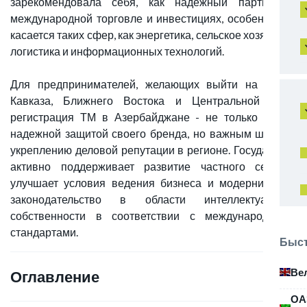
зарекомендовала себя, как надежный партнер в
международной торговле и инвестициях, особенно это
касается таких сфер, как энергетика, сельское хозяйство,
логистика и информационных технологий.
Для предпринимателей, желающих выйти на рынки
Кавказа, Ближнего Востока и Центральной Азии,
регистрация ТМ в Азербайджане - не только станет
надежной защитой своего бренда, но важным шагом к
укреплению деловой репутации в регионе. Государство
активно поддерживает развитие частного сектора,
улучшает условия ведения бизнеса и модернизирует
законодательство в области интеллектуальной
собственности в соответствии с международными
стандартами.
Быст
Ве
Оглавление
ОА