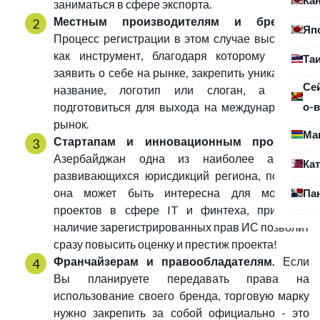
заниматься в сфере экспорта.
Местным производителям и брендам.
Яп
Процесс регистрации в этом случае выступает
как инструмент, благодаря которому можно
Та
заявить о себе на рынке, закрепить уникальное
Се
название, логотип или слоган, а также
о-в
подготовиться для выхода на международный
рынок.
Ма
Стартапам и инновационным проектам.
Азербайджан одна из наиболее активно
Ка
развивающихся юрисдикций региона, поэтому
она может быть интересна для молодых
Па
проектов в сфере IT и финтеха, при этом
наличие зарегистрированных прав ИС позволит
сразу повысить оценку и престиж проекта!
Франчайзерам и правообладателям.
Если
Вы планируете передавать права на
использование своего бренда, торговую марку
нужно закрепить за собой официально - это