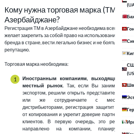
(U
Кому нужна торговая марка (ТМ) в
Ба
Азербайджане?
Регистрация ТМ в Азербайджане необходима всем, кто
Го
желает закрепить за собой право на использование
Си
бренда в стране, вести легально бизнес и не бояться за
репутацию.
Ки
Торговая марка необходима:
С
(US
Иностранным компаниям, выходящим на
Шв
местный рынок.
Так, если Вы занимаетесь
экспортом, решили открыть представительство
Эс
или же сотрудничаете с местными
дистрибьюторами, регистрация защитит бренд
Ге
от копирования и укрепит доверие партнеров и
клиентов. В первую очередь, это решение
Ир
направлено на компании, планирующие
Ка