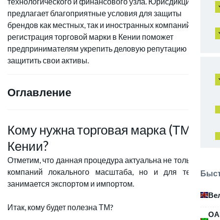
технологического и финансового узла. Юрисдикция
предлагает благоприятные условия для защиты
брендов как местных, так и иностранных компаний, и
регистрация торговой марки в Кении поможет
предпринимателям укрепить деловую репутацию и
защитить свои активы.
Оглавление
Кому нужна торговая марка (ТМ) в
Кении?
Отметим, что данная процедура актуальна не только для
компаний локального масштаба, но и для тех, кто
Быст
занимается экспортом и импортом.
Ве
Итак, кому будет полезна ТМ?
ОА