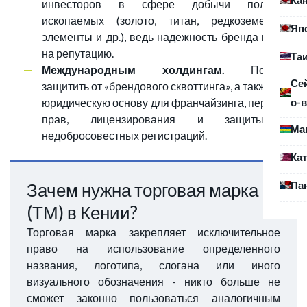
инвесторов в сфере добычи полезных
ископаемых (золото, титан, редкоземельные
Яп
элементы и др.), ведь надежность бренда влияет
на репутацию.
Та
Международным холдингам.
Поможет
Се
защитить от «брендового сквоттинга», а также дает
о-в
юридическую основу для франчайзинга, передачи
прав, лицензирования и защиты от
Ма
недобросовестных регистраций.
Ка
Па
Зачем нужна торговая марка
(ТМ) в Кении?
Торговая марка закрепляет исключительное
право на использование определенного
названия, логотипа, слогана или иного
визуального обозначения - никто больше не
сможет законно пользоваться аналогичным