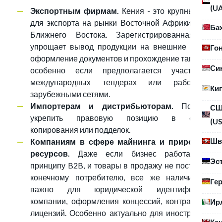
(U
Экспортным фирмам.
Кения - это крупный хаб
для экспорта на рынки Восточной Африки, ЕС и
Ба
Ближнего Востока. Зарегистрированная ТМ
упрощает вывод продукции на внешние рынки,
Го
оформление документов и прохождение таможни,
Си
особенно если предполагается участие в
международных тендерах или работа с
Ки
зарубежными сетями.
Импортерам и дистрибьюторам.
Поможет
С
укрепить правовую позицию в случае
(US
копирования или подделок.
Шв
Компаниям в сфере майнинга и природных
ресурсов.
Даже если бизнес работает по
Эс
принципу B2B, и товары в продажу не поступают
конечному потребителю, все же наличие ТМ
Ге
важно для юридической идентификации
компании, оформления концессий, контрактов и
Ир
лицензий. Особенно актуально для иностранных
Ка