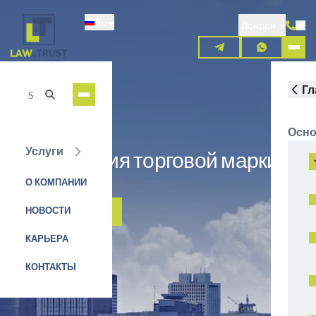
Перейти
Ru
к
Лондон
основному
содержанию
Гл
Осно
Услуги
Регистрация торговой марки в
Кении
О КОМПАНИИ
НОВОСТИ
ЗАЯВКА НА УСЛУГУ
КАРЬЕРА
КОНТАКТЫ