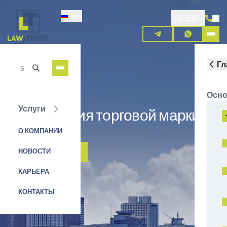
Перейти
Ru
к
Лондон
основному
содержанию
Гл
Осно
Услуги
Регистрация торговой марки в
Эквадоре
О КОМПАНИИ
НОВОСТИ
ЗАЯВКА НА УСЛУГУ
КАРЬЕРА
КОНТАКТЫ