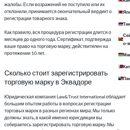
жалобы. Если возражений не поступило или их
отклонили, принимается окончательный вердикт о
Яп
регистрации товарного знака.
Та
Как правило, вся процедура регистрации длится от 6
Се
месяцев до одного года. Сертификат, подтверждающий
о-в
ваше право на торговую марку, действителен на
протяжении 10 лет.
Ма
Ка
Сколько стоит зарегистрировать
Па
торговую марку в Эквадоре
Юридическая компания Law&Trust International обладает
большим опытом работы в вопросах регистрации
торговых марок в разных регионах мира. Мы только
должны знать, в какой именно юрисдикции вы
собираетесь зарегистрировать торговую марку. Мы