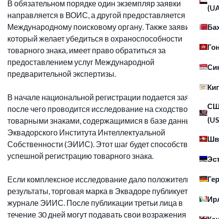
В обязательном порядке один экземпляр заявки
(U
направляется в ВОИС, а другой предоставляется
Международному поисковому органу. Также заявитель,
Ба
который желает убедиться в охраноспособности
Го
товарного знака, имеет право обратиться за
предоставлением услуг Международной
Си
предварительной экспертизы.
Ки
В начале национальной регистрации подается заявка,
С
после чего проводится исследование на сходство с
(US
товарными знаками, содержащимися в базе данных
Эквадорского Института Интеллектуальной
Шв
Собственности (ЭИИС). Этот шаг будет способствовать
успешной регистрацию товарного знака.
Эс
Ге
Если комплексное исследование дало положительные
результаты, торговая марка в Эквадоре публикуется в
Ир
журнале ЭИИС. После публикации третьи лица в
течение 30 дней могут подавать свои возражения или
Ка