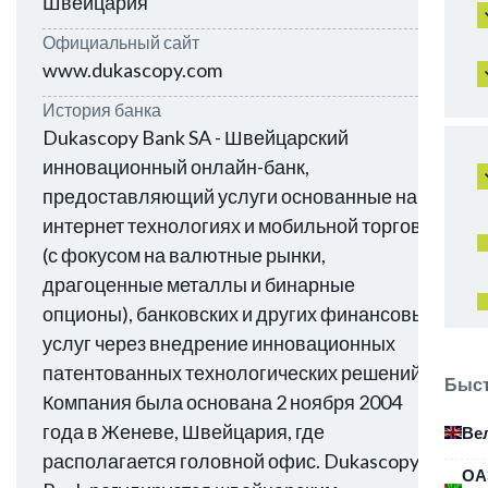
Швейцария
Официальный сайт
www.dukascopy.com
История банка
Dukascopy Bank SA - Швейцарский
инновационный онлайн-банк,
предоставляющий услуги основанные на
интернет технологиях и мобильной торговли
(с фокусом на валютные рынки,
драгоценные металлы и бинарные
опционы), банковских и других финансовых
услуг через внедрение инновационных
патентованных технологических решений..
Быст
Компания была основана 2 ноября 2004
года в Женеве, Швейцария, где
Ве
располагается головной офис. Dukascopy
ОА