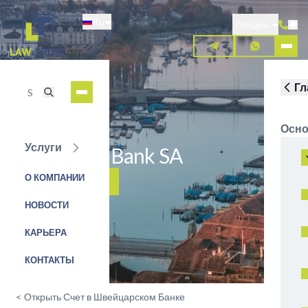
Перейти
Ru
к
Лондон
основному
содержанию
Гл
Осно
Услуги
Dukascopy Bank SA
О КОМПАНИИ
ЗАЯВКА НА УСЛУГУ
НОВОСТИ
КАРЬЕРА
КОНТАКТЫ
<
Открыть Счет в Швейцарском Банке