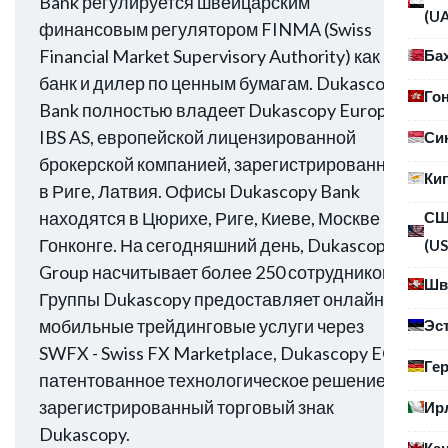
Bank регулируется швейцарским
(U
финансовым регулятором FINMA (Swiss
Financial Market Supervisory Authority) как
Ба
банк и дилер по ценным бумагам. Dukascopy
Го
Bank полностью владеет Dukascopy Europe
IBS AS, европейской лицензированной
Си
брокерской компанией, зарегистрированной
Ки
в Риге, Латвия. Офисы Dukascopy Bank
находятся в Цюрихе, Риге, Киеве, Москве и
С
Гонконге. На сегодняшний день, Dukascopy
(US
Group насчитывает более 250 сотрудников.
Шв
Группы Dukascopy предоставляет онлайн и
мобильные трейдинговые услуги через
Эс
SWFX - Swiss FX Marketplace, Dukascopy ECN
Ге
патентованное технологическое решение и
зарегистрированный торговый знак
Ир
Dukascopy.
Ка