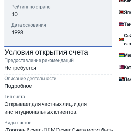
Рейтинг по стране
Яп
10
Та
Дата основания
1998
Се
о-в
Условия открытия счета
Ма
Предоставление рекомендаций
Ка
Не требуется
Описание деятельности
Па
Подробное
Тип счёта
Открывает для частных лиц, и для
институциональных клиентов.
Виды счетов
-Торговый счет -DEMO счет Счета могут быть