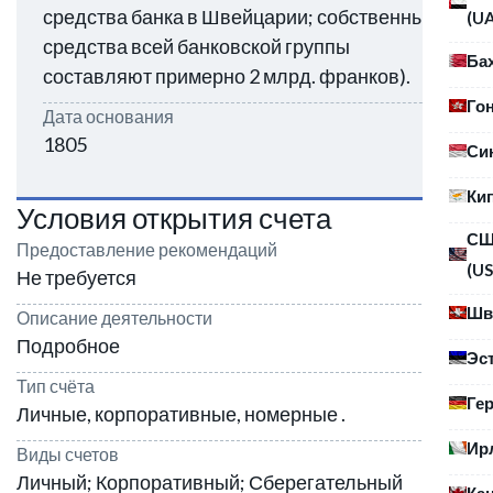
средства банка в Швейцарии; собственные
(U
средства всей банковской группы
Ба
составляют примерно 2 млрд. франков).
Го
Дата основания
1805
Си
Ки
Условия открытия счета
С
Предоставление рекомендаций
(US
Не требуется
Шв
Описание деятельности
Подробное
Эс
Тип счёта
Ге
Личные, корпоративные, номерные .
Ир
Виды счетов
Личный; Корпоративный; Сберегательный
Ка