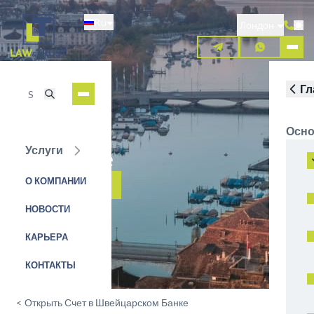
Перейти
Ru
к
Лондон
основному
содержанию
Гл
Осно
Услуги
Pictet & Cie
О КОМПАНИИ
ЗАЯВКА НА УСЛУГУ
НОВОСТИ
КАРЬЕРА
КОНТАКТЫ
<
Открыть Счет в Швейцарском Банке