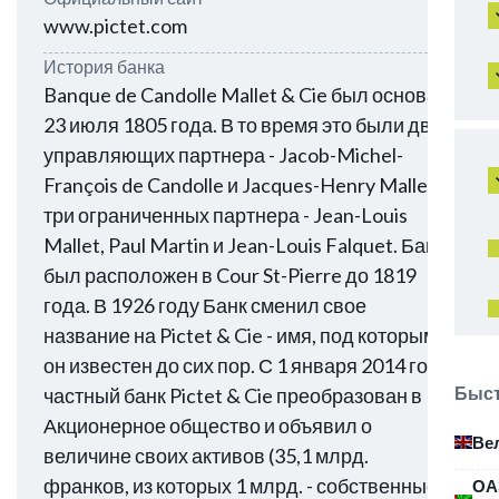
www.pictet.com
История банка
Banque de Candolle Mallet & Cie был основан
23 июля 1805 года. В то время это были два
управляющих партнера - Jacob-Michel-
François de Candolle и Jacques-Henry Mallet, и
три ограниченных партнера - Jean-Louis
Mallet, Paul Martin и Jean-Louis Falquet. Банк
был расположен в Cour St-Pierre до 1819
года. В 1926 году Банк сменил свое
название на Pictet & Cie - имя, под которым
он известен до сих пор. С 1 января 2014 года
Быст
частный банк Pictet & Cie преобразован в
Акционерное общество и объявил о
Ве
величине своих активов (35,1 млрд.
франков, из которых 1 млрд. - собственные
ОА