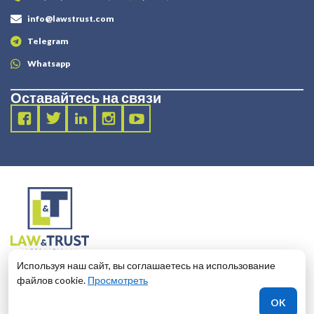
info@lawstrust.com
Telegram
Whatsapp
Оставайтесь на связи
2003 - 2025 LANDT LEGAL LLP
Используя наш сайт, вы соглашаетесь на использование
124 City Road, London, United Kingdom, EC1V 2NX
файлов cookie.
Просмотреть
КАКОЙ БАНК ВЫБРАТЬ?
OK