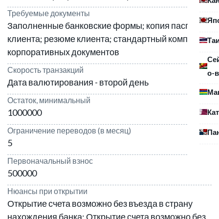
Требуемые документы
Яп
Заполненные банковские формы; копия паспорта
клиента; резюме клиента; стандартный комплект
Та
корпоративных документов
Се
Скорость транзакций
о-в
Дата валютирования - второй день
Ма
Остаток, минимальный
1000000
Ка
Ограничение переводов (в месяц)
Па
5
Первоначальный взнос
500000
Нюансы при открытии
Открытие счета возможно без въезда в страну
нахождения банка; Открытие счета возможно без