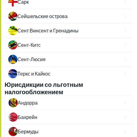
Сарк
Сейшельские острова
Сент Винсент и Гренадины
Сент-Китс
Сент-Люсия
Теркс и Кайкос
Юрисдикции со льготным
налогообложением
Андорра
Бахрейн
Бермуды