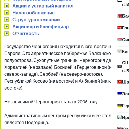
(U
Акции и уставный капитал
Налогообложение
Ба
Структура компании
Акционер и бенефициар
Го
Отчетность
Си
Государство Черногория находится в юго-восточной
Ки
Европе. Это адриатическое побережье Балканского
полуострова. Сухопутные границы Черногория делит с
С
Хорватией (на западе), Боснией и Герцеговиной (на
(US
северо-западе), Сербией (на северо-востоке),
Республикой Косово (на востоке) и Албанией (на юго-
Шв
востоке).
Эс
Независимой Черногория стала в 2006 году.
Ге
Административным центром республики и её столицей
Ир
является Подгорица.
Ка