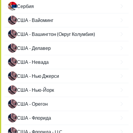
Сербия
США - Вайоминг
США - Вашингтон (Округ Колумбия)
США - Делавер
США - Невада
США - Нью Джерси
США - Нью-Йорк
США - Орегон
США - Флорида
США - Флорида - LLC