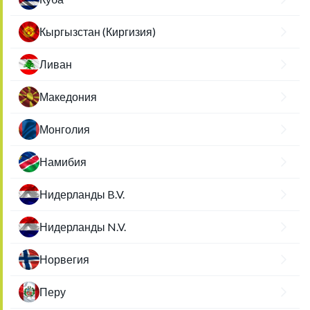
Кыргызстан (Киргизия)
Ливан
Македония
Монголия
Намибия
Нидерланды B.V.
Нидерланды N.V.
Норвегия
Перу