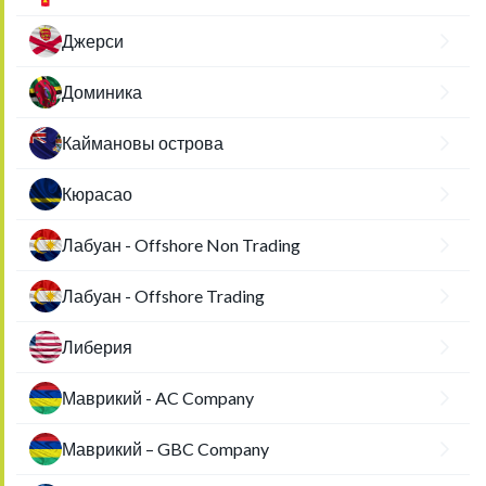
Джерси
Доминика
Каймановы острова
Кюрасао
Лабуан - Offshore Non Trading
Лабуан - Offshore Trading
Либерия
Маврикий - AC Company
Маврикий – GBC Company