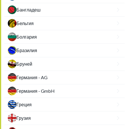
Бангладеш
Бельгия
Болгария
Бразилия
Бруней
Германия - AG
Германия - GmbH
Греция
Грузия