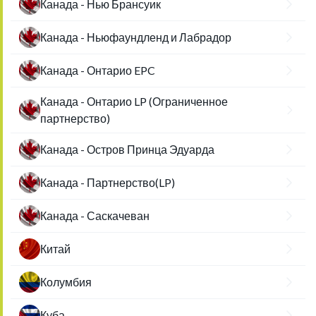
Канада - Нью Брансуик
Канада - Ньюфаундленд и Лабрадор
Канада - Онтарио EPC
Канада - Онтарио LP (Ограниченное
партнерство)
Канада - Остров Принца Эдуарда
Канада - Партнерство(LP)
Канада - Саскачеван
Китай
Колумбия
Куба