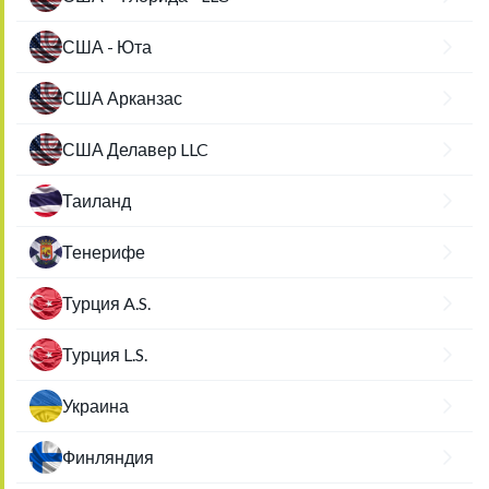
США - Юта
США Арканзас
США Делавер LLC
Таиланд
Тенерифе
Турция A.S.
Турция L.S.
Украина
Финляндия