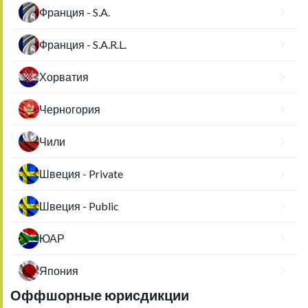
Франция - S.A.
Франция - S.A.R.L.
Хорватия
Черногория
Чили
Швеция - Private
Швеция - Public
ЮАР
Япония
Оффшорные юрисдикции