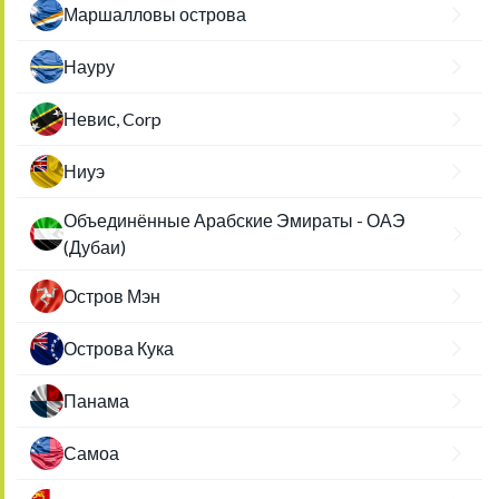
Маршалловы острова
Науру
Невис, Corp
Ниуэ
Объединённые Арабские Эмираты - ОАЭ
(Дубаи)
Остров Мэн
Острова Кука
Панама
Самоа