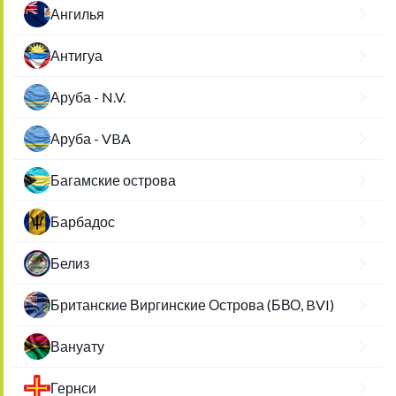
Ангилья
Антигуа
Аруба - N.V.
Аруба - VBA
Багамские острова
Барбадос
Белиз
Британские Виргинские Острова (БВО, BVI)
Вануату
Гернси