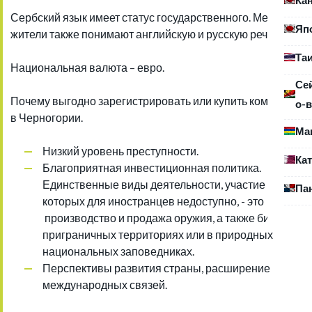
Сербский язык имеет статус государственного. Местные
Яп
жители также понимают английскую и русскую речь.
Та
Национальная валюта – евро.
Се
Почему выгодно зарегистрировать или купить компанию
о-в
в Черногории.
Ма
Низкий уровень преступности.
Ка
Благоприятная инвестиционная политика.
Единственные виды деятельности, участие в
Па
которых для иностранцев недоступно, - это
производство и продажа оружия, а также бизнес в
приграничных территориях или в природных
национальных заповедниках.
Перспективы развития страны, расширение
международных связей.