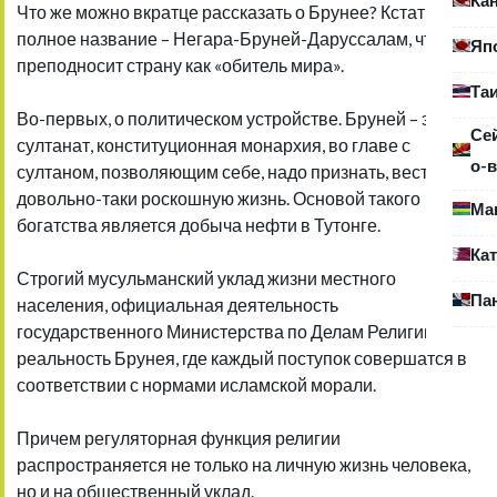
Что же можно вкратце рассказать о Брунее? Кстати,
полное название – Негара-Бруней-Даруссалам, что
Яп
преподносит страну как «обитель мира».
Та
Во-первых, о политическом устройстве. Бруней – это
Се
султанат, конституционная монархия, во главе с
о-в
султаном, позволяющим себе, надо признать, вести
довольно-таки роскошную жизнь. Основой такого
Ма
богатства является добыча нефти в Тутонге.
Ка
Строгий мусульманский уклад жизни местного
Па
населения, официальная деятельность
государственного Министерства по Делам Религии – это
реальность Брунея, где каждый поступок совершатся в
соответствии с нормами исламской морали.
Причем регуляторная функция религии
распространяется не только на личную жизнь человека,
но и на общественный уклад.