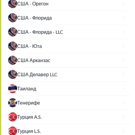
США - Орегон
США - Флорида
США - Флорида - LLC
США - Юта
США Арканзас
США Делавер LLC
Таиланд
Тенерифе
Турция A.S.
Турция L.S.