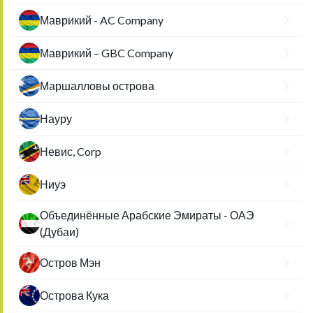
Маврикий - AC Company
Маврикий – GBC Company
Маршалловы острова
Науру
Невис, Corp
Ниуэ
Объединённые Арабские Эмираты - ОАЭ
(Дубаи)
Остров Мэн
Острова Кука