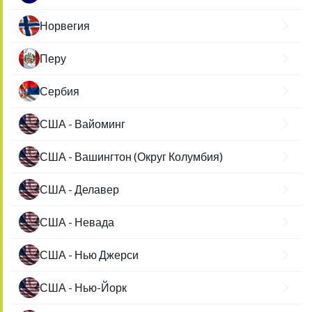
Норвегия
Перу
Сербия
США - Вайоминг
США - Вашингтон (Округ Колумбия)
США - Делавер
США - Невада
США - Нью Джерси
США - Нью-Йорк