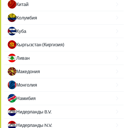
Китай
Колумбия
Куба
Кыргызстан (Киргизия)
Ливан
Македония
Монголия
Намибия
Нидерланды B.V.
Нидерланды N.V.