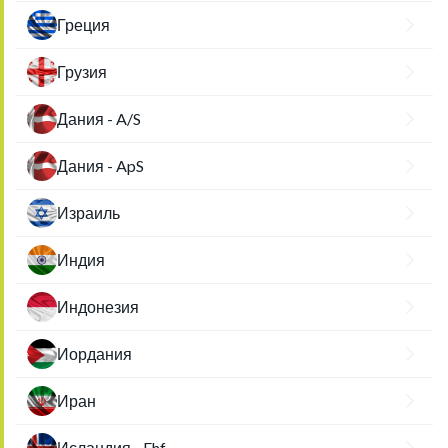
Греция
Грузия
Дания - A/S
Дания - ApS
Израиль
Индия
Индонезия
Иордания
Иран
Исландия - Ehf