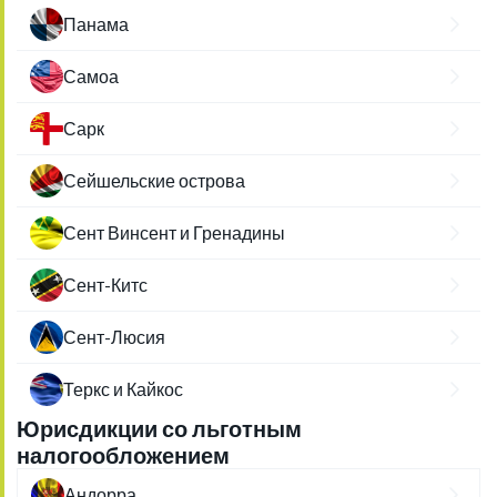
Панама
Самоа
Сарк
Сейшельские острова
Сент Винсент и Гренадины
Сент-Китс
Сент-Люсия
Теркс и Кайкос
Юрисдикции со льготным
налогообложением
Андорра