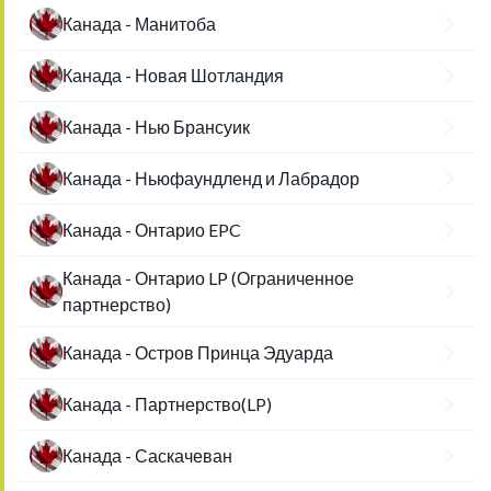
Канада - Манитоба
Канада - Новая Шотландия
Канада - Нью Брансуик
Канада - Ньюфаундленд и Лабрадор
Канада - Онтарио EPC
Канада - Онтарио LP (Ограниченное
партнерство)
Канада - Остров Принца Эдуарда
Канада - Партнерство(LP)
Канада - Саскачеван