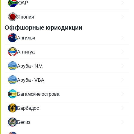
ЮАР
Япония
Оффшорные юрисдикции
Ангилья
Антигуа
Аруба - N.V.
Аруба - VBA
Багамские острова
Барбадос
Белиз