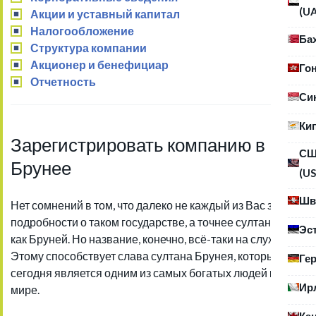
(U
Акции и уставный капитал
Налогообложение
Ба
Структура компании
Акционер и бенефициар
Го
Отчетность
Си
Ки
Зарегистрировать компанию в
С
Брунее
(US
Шв
Нет сомнений в том, что далеко не каждый из Вас знает
подробности о таком государстве, а точнее султанате,
Эс
как Бруней. Но название, конечно, всё-таки на слуху.
Этому способствует слава султана Брунея, который
Ге
сегодня является одним из самых богатых людей в
Ир
мире.
Ка