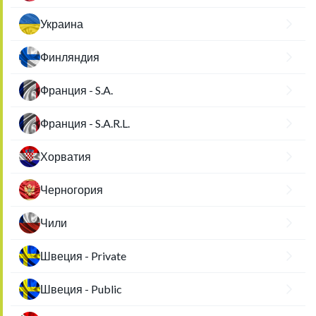
Украина
Финляндия
Франция - S.A.
Франция - S.A.R.L.
Хорватия
Черногория
Чили
Швеция - Private
Швеция - Public