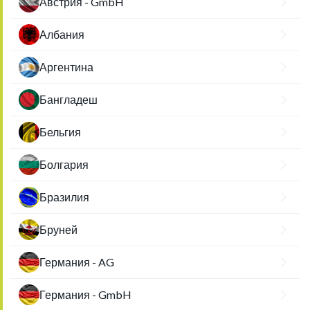
Австрия - GmbH
Албания
Аргентина
Бангладеш
Бельгия
Болгария
Бразилия
Бруней
Германия - AG
Германия - GmbH