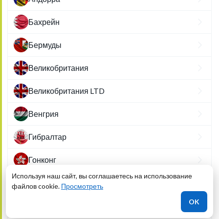
Бахрейн
Бермуды
Великобритания
Великобритания LTD
Венгрия
Гибралтар
Гонконг
Используя наш сайт, вы соглашаетесь на использование
Ирландия
файлов cookie.
Просмотреть
OK
Кипр