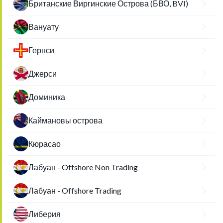
Британские Виргинские Острова (БВО, BVI)
Вануату
Гернси
Джерси
Доминика
Каймановы острова
Кюрасао
Лабуан - Offshore Non Trading
Лабуан - Offshore Trading
Либерия