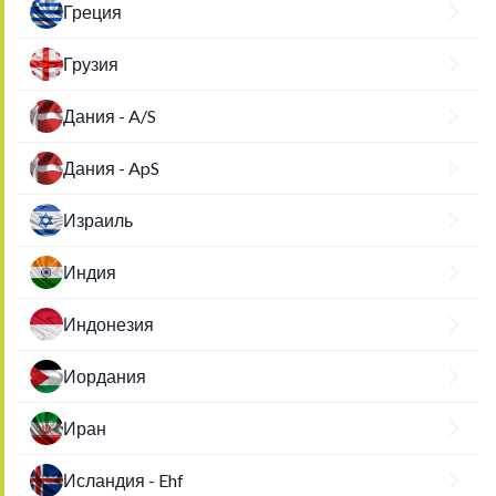
Греция
Грузия
Дания - A/S
Дания - ApS
Израиль
Индия
Индонезия
Иордания
Иран
Исландия - Ehf