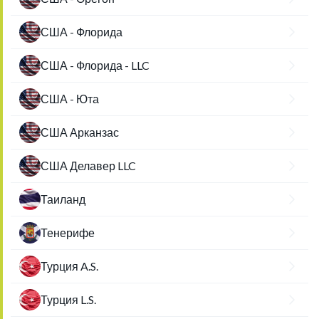
США - Флорида
США - Флорида - LLC
США - Юта
США Арканзас
США Делавер LLC
Таиланд
Тенерифе
Турция A.S.
Турция L.S.