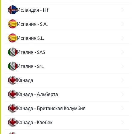
Исландия - Hf
Испания - S.A.
Испания S.L.
Италия - SAS
Италия - SrL
Канада
Канада - Альберта
Канада - Британская Колумбия
Канада - Квебек