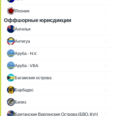
Япония
Оффшорные юрисдикции
Ангилья
Антигуа
Аруба - N.V.
Аруба - VBA
Багамские острова
Барбадос
Белиз
Британские Виргинские Острова (БВО, BVI)