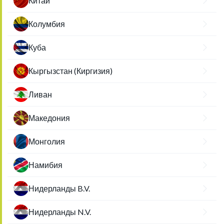
Китай
Колумбия
Куба
Кыргызстан (Киргизия)
Ливан
Македония
Монголия
Намибия
Нидерланды B.V.
Нидерланды N.V.