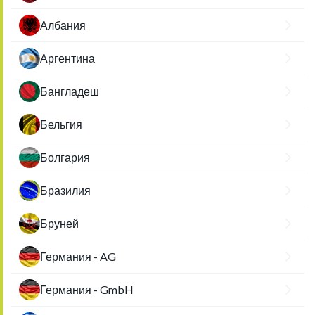
Албания
Аргентина
Бангладеш
Бельгия
Болгария
Бразилия
Бруней
Германия - AG
Германия - GmbH