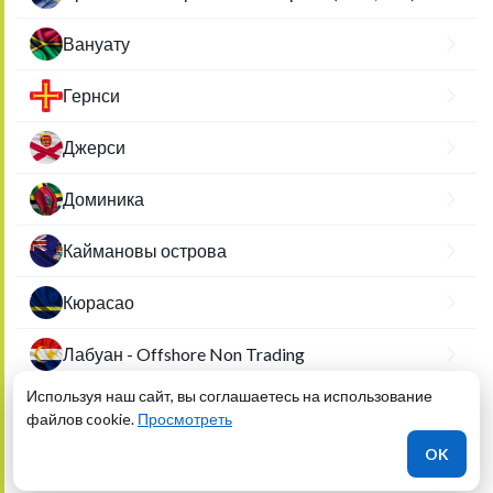
Вануату
Гернси
Джерси
Доминика
Каймановы острова
Кюрасао
Лабуан - Offshore Non Trading
Используя наш сайт, вы соглашаетесь на использование
Лабуан - Offshore Trading
файлов cookie.
Просмотреть
OK
Либерия