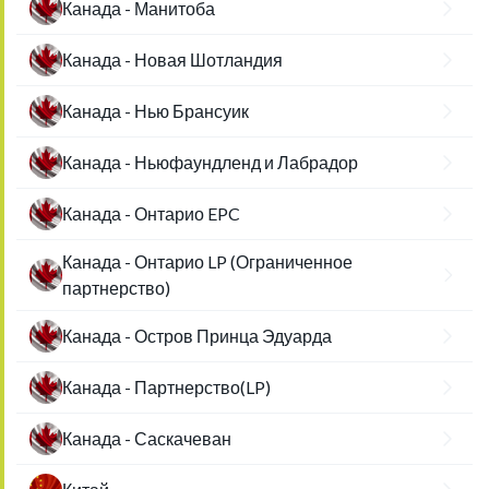
Канада - Манитоба
Канада - Новая Шотландия
Канада - Нью Брансуик
Канада - Ньюфаундленд и Лабрадор
Канада - Онтарио EPC
Канада - Онтарио LP (Ограниченное
партнерство)
Канада - Остров Принца Эдуарда
Канада - Партнерство(LP)
Канада - Саскачеван