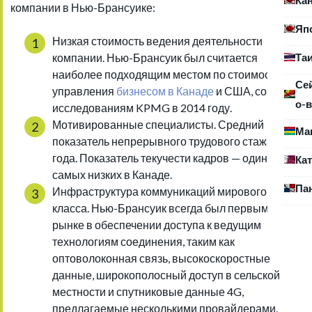
компании в Нью-Брансуике:
Яп
Низкая стоимость ведения деятельности
Та
компании. Нью-Брансуик был считается
наиболее подходящим местом по стоимости
Се
управления
бизнесом в Канаде
и США, согласно
о-в
исследованиям KPMG в 2014 году.
Мотивированные специалисты. Средний
Ма
показатель непрерывного трудового стажа — 8,9
года. Показатель текучести кадров — один из
Ка
самых низких в Канаде.
Па
Инфраструктура коммуникаций мирового
класса. Нью-Брансуик всегда был первым на
рынке в обеспечении доступа к ведущим
технологиям соединения, таким как
оптоволоконная связь, высокоскоростные
данные, широкополосный доступ в сельской
местности и спутниковые данные 4G,
предлагаемые несколькими провайдерами.