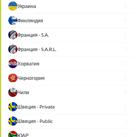
Украина
Финляндия
Франция - S.A.
Франция - S.A.R.L.
Хорватия
Черногория
Чили
Швеция - Private
Швеция - Public
ЮАР