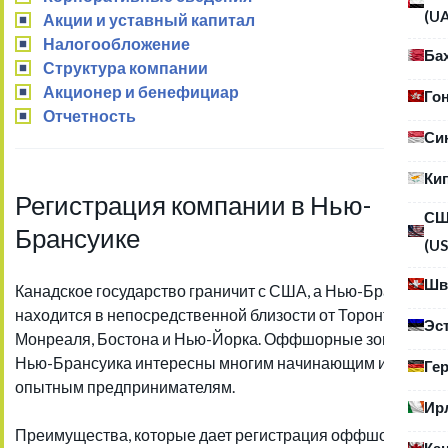
(U
Акции и уставный капитал
Налогообложение
Ба
Структура компании
Акционер и бенефициар
Го
Отчетность
Си
Ки
Регистрация компании в Нью-
С
Брансуике
(US
Шв
Канадское государство граничит с США, а Нью-Брансуик
находится в непосредственной близости от Торонто,
Эс
Монреаля, Бостона и Нью-Йорка. Оффшорные зоны
Нью-Брансуика интересны многим начинающим и
Ге
опытным предпринимателям.
Ир
Преимущества, которые дает регистрация оффшорной
Ка