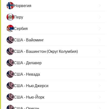
Норвегия
Перу
Сербия
США - Вайоминг
США - Вашингтон (Округ Колумбия)
США - Делавер
США - Невада
США - Нью Джерси
США - Нью-Йорк
США - Орегон