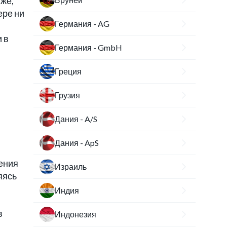
 же,
ере ни
Германия - AG
 в
Германия - GmbH
Греция
Грузия
Дания - A/S
Дания - ApS
ения
Израиль
яясь
Индия
в
Индонезия