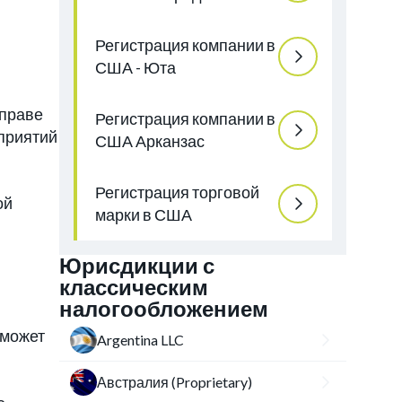
Регистрация компании в
США - Юта
вправе
Регистрация компании в
дприятий
США Арканзас
Регистрация торговой
ой
марки в США
Юрисдикции с
классическим
налогообложением
 может
Argentina LLC
Австралия (Proprietary)