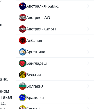
о
Австралия (public)
Австрия - AG
х.
Австрия - GmbH
Албания
Аргентина
Бангладеш
Бельгия
а на
Болгария
енном
 Такая
Бразилия
LLC.
Бруней