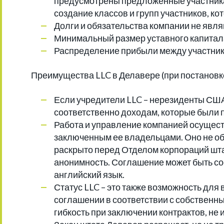
предусмотрены предложенные участник
создание классов и групп участников, к
Долги и обязательства компании не явл
Минимальный размер уставного капитал
Распределение прибыли между участника
Преимущества LLC в Делавере (при постановке
Если учредители LLC – нерезиденты США
соответственно доходам, которые были 
Работа и управление компанией осущест
заключенным ее владельцами. Оно не об
раскрыто перед Отделом корпораций шта
анонимность. Соглашение может быть со
английский язык.
Статус LLC – это также возможность дл
соглашении в соответствии с собственны
гибкость при заключении контрактов, не 