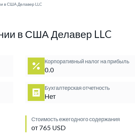
и в США Делавер LLC
нии в США Делавер LLC
Корпоративный налог на прибыль
0.0
Бухгалтерская отчетность
Нет
Стоимость ежегодного содержания
от 765 USD