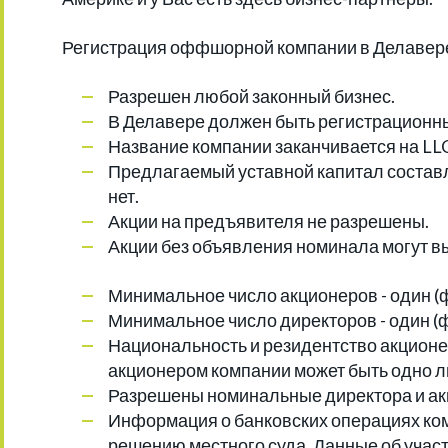
Регистрация оффшорной компании в Делавере 
Разрешен любой законный бизнес.
В Делавере должен быть регистрационн
Название компании заканчивается на LLC л
Предлагаемый уставной капитал составл
нет.
Акции на предъявителя не разрешены.
Акции без объявления номинала могут в
Минимальное число акционеров - один (
Минимальное число директоров - один (
Национальность и резидентство акционе
акционером компании может быть одно л
Разрешены номинальные директора и ак
Информация о банковских операциях ком
решению местного суда. Данные об участ