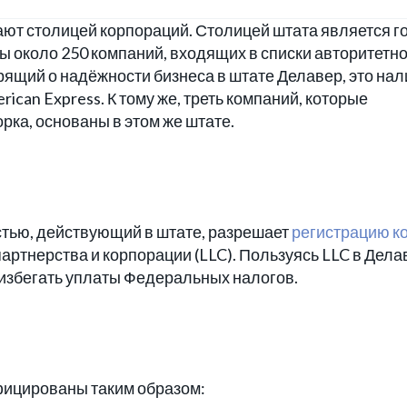
ют столицей корпораций. Столицей штата является г
 около 250 компаний, входящих в списки авторитетн
рящий о надёжности бизнеса в штате Делавер, это на
can Express. К тому же, треть компаний, которые
ка, основаны в этом же штате.
стью, действующий в штате, разрешает
регистрацию к
партнерства и корпорации (LLC). Пользуясь LLC в Дела
избегать уплаты Федеральных налогов.
фицированы таким образом: