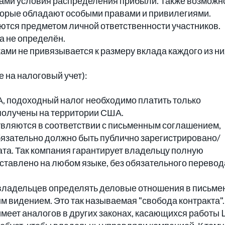
ами условия распределения прибыли. Также возможн
оторые обладают особыми правами и привилегиями.
яются предметом личной ответственности участников.
а не определён.
ми не привязывается к размеру вклада каждого из ни
 на налоговый учет):
, подоходный налог необходимо платить только
получены на территории США.
вляются в соответствии с письменным соглашением,
язательно должно быть публично зарегистрировано/
та. Так компания гарантирует владельцу полную
ставлено на любом языке, без обязательного перевод
я владельцев определять деловые отношения в письм
м видением. Это так называемая "свобода контракта".
имеет аналогов в других законах, касающихся работы 