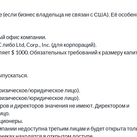
(если бизнес владельца не связан с США). Её особен
ый офис компании.
ибо Ltd, Corp., Inc. (для корпораций).
яет $ 1000. Обязательных требований к размеру капи
ыпускаться.
физическое/юридическое лицо).
физическое/юридическое лицо).
ров и директоров значения не имеют. Директором и
ицо.
ционеры.
пании недоступна третьим лицам и будет открыта тол
никах находятся в открытом доступе.