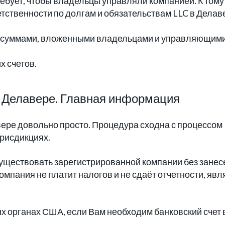
ребует, чтобы владельцы управляли компанией. К тому
етственности по долгам и обязательствам LLC в Делав
я суммами, вложенными владельцами и управляющими
х счетов.
Делавере. Главная информация
ере довольно просто. Процедура сходна с процессом
рисдикциях.
уществовать зарегистрированной компании без занес
мпания не платит налогов и не сдаёт отчетности, явл
х органах США, если Вам необходим банковский счет 