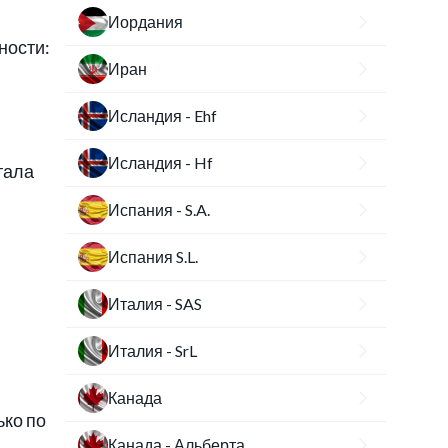
Иордания
ности:
Иран
Исландия - Ehf
Исландия - Hf
тала
Испания - S.A.
Испания S.L.
Италия - SAS
Италия - SrL
Канада
ько по
Канада - Альберта