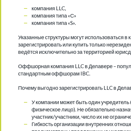
компания LLC,
компания типа «С»
компания типа «S».
Указанные структуры могут использоваться в
зарегистрировать или купить только нерезид
ведётся исключительно за территорией юрисд
Оффшорная компания LLC в Делавере – популя
стандартным оффшорам IBC.
Почему выгодно зарегистрировать LLC в Дела
У компании может быть один учредитель
физическое лицо). Не обязательно назн
участник/участники, число их не огранич
Гибкость организации внутренних отнош