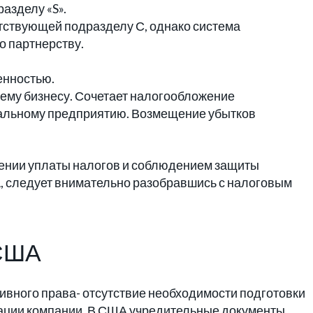
азделу «S».
тствующей подразделу С, однако система
 партнерству.
енностью.
ему бизнесу. Сочетает налогообложение
уальному предприятию. Возмещение убытков
шении уплаты налогов и соблюдением защиты
А, следует внимательно разобравшись с налоговым
 США
ивного права- отсутствие необходимости подготовки
рации компании. В США учредительные документы