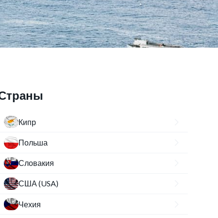
Страны
Кипр
Польша
Словакия
США (USA)
Чехия