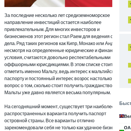
За последние несколько лет средиземноморское
направление инвестиций остается наиболее
привлекательным. Для многих инвесторов и
бизнесменов этот регион стал Раем для ведения своего
дела. Ряд таких регионов как Кипр, Монако или Андорра,
несмотря на определенные юридические и финансовые
условия, считаются довольно респектабельными
оффшорными юрисдикциями. В этом списке стоит
отметить именно Мальту, ведь интерес к мальтийскому
паспорту и постоянный интерес возрос настолько, что
вопрос о том, сколько стоит получить гражданство
Мальты уже давно является весьма популярным.
Быст
На сегодняшний момент, существует три наиболее
распространенных варианта получить паспорт
Ве
островной страны. Все варианты отлично
зарекомендовали себя не только как удачное бизнес-
ОА