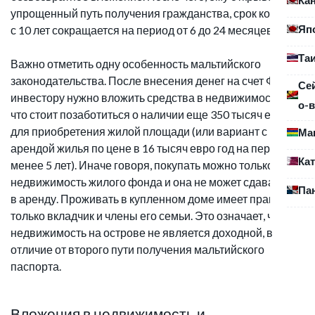
упрощенный путь получения гражданства, срок которого
Яп
с 10 лет сокращается на период от 6 до 24 месяцев.
Та
Важно отметить одну особенность мальтийского
законодательства. После внесения денег на счет ФНСР,
Се
инвестору нужно вложить средства в недвижимость. Так
о-в
что стоит позаботиться о наличии еще 350 тысяч евро
для приобретения жилой площади (или вариант с
Ма
арендой жилья по цене в 16 тысяч евро год на период не
Ка
менее 5 лет). Иначе говоря, покупать можно только
недвижимость жилого фонда и она не может сдаваться
Па
в аренду. Проживать в купленном доме имеет право
только вкладчик и члены его семьи. Это означает, что
недвижимость на острове не является доходной, в
отличие от второго пути получения мальтийского
паспорта.
Вложения в недвижимость и