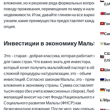
вложение, но и решение ряда формальных вопросов по
(U
поводу проживания, перемещения по миру и наличия
Ба
недвижимости. Итак, давайте глянем на все варианты и
узнаем, какие преимущества предоставляет каждая
Го
опция.
Си
Инвестиции в экономику Мальты
Ки
С
Это – старая - добрая классика, которая работает всегда
(US
для таких стран. Что важно знать для инвестора,
который хочет получить мальтийский паспорт в обход
Шв
сложной процедуры натурализации, это – объем
инвестиций. Согласно законам Мальты, это – прямые
Эс
вложения в экономику страны. Сумма составляет 650
Ге
тысяч евро (без учета комиссионных сборов). Любой
желающий вносит на счет Фонда Национального и
Ир
Социального развития Мальты (ФНСР) как
безвозвратное вложение. После чего, ему открывается
Ка