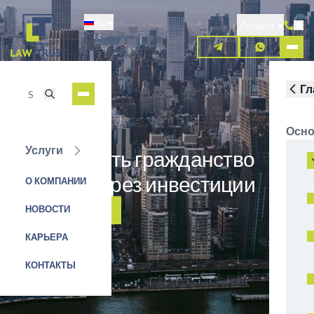
Перейти
Ru
к
Лондон
основному
содержанию
Гл
Осно
Услуги
Как получить гражданство
Мальты через инвестиции
О КОМПАНИИ
НОВОСТИ
ЗАЯВКА НА УСЛУГУ
КАРЬЕРА
КОНТАКТЫ