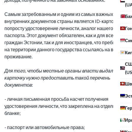
(U
Самым затребованным и одним из самых важных
Ба
внутренних документов страны является ID-карточка, а
попросту удостоверение личности, аналог нашего
Го
паспорта. Этот документ обязателен, как и для всех
Си
граждан Эстонии, так и для иностранцев, что пребывают
на территории данного государства ссылаясь на вид на
Ки
проживание.
С
Для того, чтобы местные органы власти выдали ID-
(US
карточку нужно предоставить такой перечень
Шв
документов:
Эс
- личная письменная просьба насчет получения
удостоверения личности, что закреплена на отдельном
Ге
бланке;
Ир
- паспорт или автомобильные права;
Ка