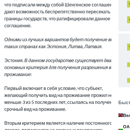
что подписали между собой Шенгенское соглашение
дают возможность беспрепятственно пересекать
границы государств, что ратифицировали данное
соглашение.
Одними из лучших вариантов будет получение визы в
таких странах как Эстония, Литва, Латвия.
Эстония.
В данном государстве существует два
основных критерия для получения разрешения вида на
проживание:
Первый включает в себя условие, что субъект,
желающий получить вид на проживание прожил не
меньше 3 из 5 последних лет, ссылаясь на полученный
Быст
срочный вид на проживание.
Ве
Вторым критерием является наличие постоянного
ОА
дохода, полученного на законных основаниях.