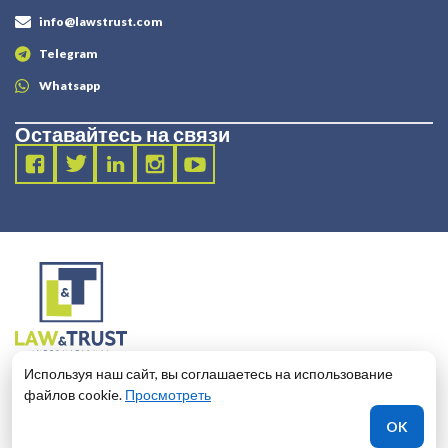
info@lawstrust.com
Telegram
Whatsapp
Оставайтесь на связи
2003 - 2025 LANDT LEGAL LLP
Используя наш сайт, вы соглашаетесь на использование
124 City Road, London, United Kingdom, EC1V 2NX
файлов cookie.
Просмотреть
OK