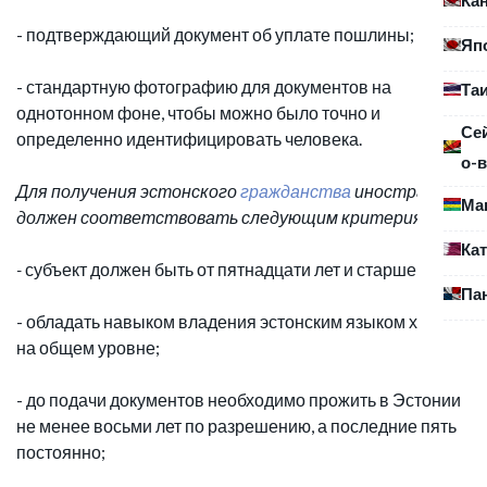
- подтверждающий документ об уплате пошлины;
Яп
- стандартную фотографию для документов на
Та
однотонном фоне, чтобы можно было точно и
Се
определенно идентифицировать человека.
о-в
Для получения эстонского
гражданства
иностранец
Ма
должен соответствовать следующим критериям:
Ка
-
субъект должен быть от пятнадцати лет и старше;
Па
- обладать навыком владения эстонским языком хотя бы
на общем уровне;
- до подачи документов необходимо прожить в Эстонии
не менее восьми лет по разрешению, а последние пять
постоянно;