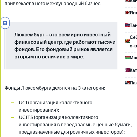
привлекает в него международный бизнес.
Яп
Та
Люксембург – это всемирно известный
Се
финансовый центр, где работают тысячи
о-в
фондов. Его фондовый рынок является
вторым по величине в мире.
Ма
Ка
Па
Фонды Люксембурга делятся на 3 категории:
UCI (организация коллективного
инвестирования);
UCITS (организация коллективного
инвестирования в передаваемые ценные бумаги,
предназначенные для розничных инвесторов);