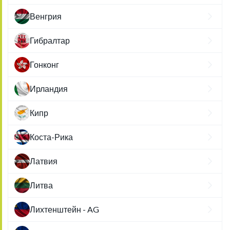
Венгрия
Гибралтар
Гонконг
Ирландия
Кипр
Коста-Рика
Латвия
Литва
Лихтенштейн - AG