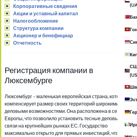
(U
Корпоративные сведения
Акции и уставный капитал
Ба
Налогообложение
Структура компании
Го
Акционер и бенефициар
Си
Отчетность
Ки
С
Регистрация компании в
(US
Люксембурге
Шв
Люксембург – маленькая европейская страна, которая
Эс
компенсирует размер своих территорий широкими
деловыми возможностями. Она расположена в сердце
Ге
Европы, что позволило установить тесные деловые
Ир
связи на крупнейших рынках ЕС. Государство
максимально открыто для прямых инвестиций, что и
Ка