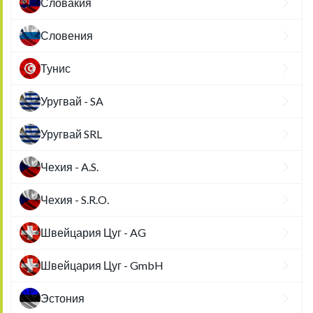
Словакия
Словения
Тунис
Уругвай - SA
Уругвай SRL
Чехия - A.S.
Чехия - S.R.O.
Швейцария Цуг - AG
Швейцария Цуг - GmbH
Эстония