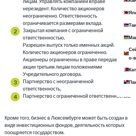
лицам. Управлять компанией вправе
нерезидент. Количество акционеров
Яп
неограниченно. Ответственность
ограничивается размерами вклада.
Та
Закрытая компания с ограниченной
Ма
ответственностью,
Разрешен выпуск только именных акций.
Се
Количество акционеров ограниченно.
о-в
Акционеры ограниченны в праве передавать
акции третьим лицам положениями
Ка
Учредительного договора.
Партнерство с неограниченной
Па
ответственность,
Партнерство с ограниченной ответственностью.
Кроме того, бизнес в Люксембурге может быть создан в
виде инвестиционных фондов, деятельность которых
поощряется государством.