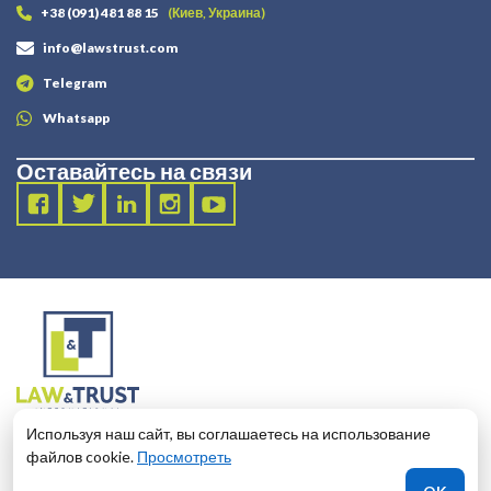
+38 (091) 481 88 15
(Киев, Украина)
info@lawstrust.com
Telegram
Whatsapp
Оставайтесь на связи
2003 - 2025 LANDT LEGAL LLP
Используя наш сайт, вы соглашаетесь на использование
124 City Road, London, United Kingdom, EC1V 2NX
файлов cookie.
Просмотреть