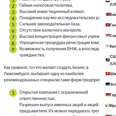
(U
Гибкая налоговая политика,
Высокий инвестиционный климат,
Ба
Поощрение научно-исследовательских работ,
Сильная законодательная база,
Го
Отсутствие валютного контроля,
Си
Высока концентрация финансовых учреждений,
Упрощенная процедура регистрации компаний,
Ки
Возможность получения ВНЖ, а впоследствии и
гражданства.
С
(US
Как правило, тот кто желает создать бизнес в
Люксембурге, выбирает одну из наиболее
Шв
рекомендованных специалистами форм предприятий:
Эс
Открытая компания с ограниченной
Ге
ответственностью,
Разрешен выпуск именных акций и акций на
Ир
предъявителя. Их можно передавать третьим
Ка