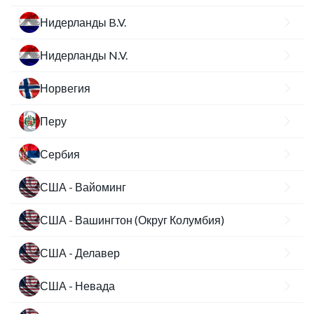
Нидерланды B.V.
Нидерланды N.V.
Норвегия
Перу
Сербия
США - Вайоминг
США - Вашингтон (Округ Колумбия)
США - Делавер
США - Невада