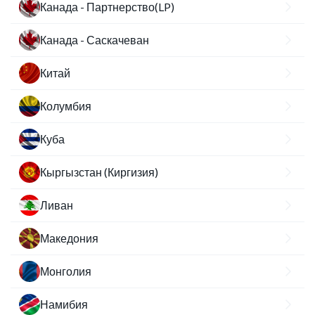
Канада - Партнерство(LP)
Канада - Саскачеван
Китай
Колумбия
Куба
Кыргызстан (Киргизия)
Ливан
Македония
Монголия
Намибия