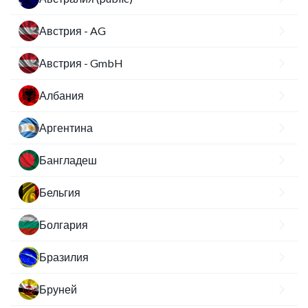
Австрия - AG
Австрия - GmbH
Албания
Аргентина
Бангладеш
Бельгия
Болгария
Бразилия
Бруней