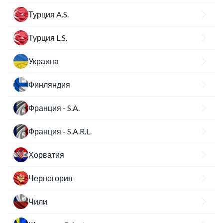
Турция A.S.
Турция L.S.
Украина
Финляндия
Франция - S.A.
Франция - S.A.R.L.
Хорватия
Черногория
Чили