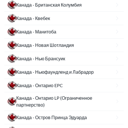
Канада - Британская Колумбия
Канада - Квебек
Канада - Манитоба
Канада - Новая Шотландия
Канада - Нью Брансуик
Канада - Ньюфаундленд и Лабрадор
Канада - Онтарио EPC
Канада - Онтарио LP (Ограниченное
партнерство)
Канада - Остров Принца Эдуарда