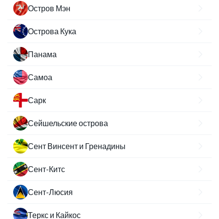
Остров Мэн
Острова Кука
Панама
Самоа
Сарк
Сейшельские острова
Сент Винсент и Гренадины
Сент-Китс
Сент-Люсия
Теркс и Кайкос