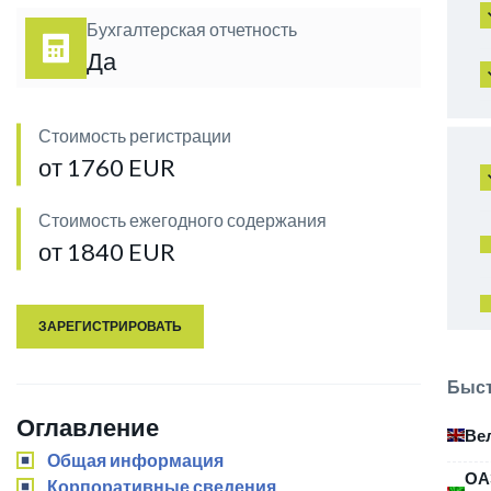
Бухгалтерская отчетность
Да
Стоимость регистрации
от 1760 EUR
Стоимость ежегодного содержания
от 1840 EUR
ЗАРЕГИСТРИРОВАТЬ
Быст
Оглавление
Ве
Общая информация
ОА
Корпоративные сведения