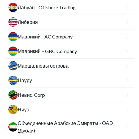
Лабуан - Offshore Trading
Либерия
Маврикий - AC Company
Маврикий – GBC Company
Маршалловы острова
Науру
Невис, Corp
Ниуэ
Объединённые Арабские Эмираты - ОАЭ
(Дубаи)