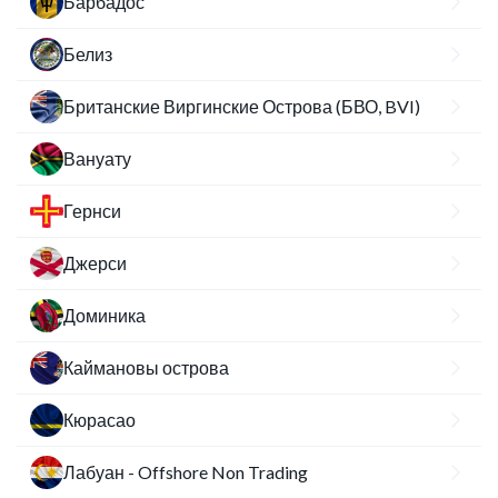
Барбадос
Белиз
Британские Виргинские Острова (БВО, BVI)
Вануату
Гернси
Джерси
Доминика
Каймановы острова
Кюрасао
Лабуан - Offshore Non Trading