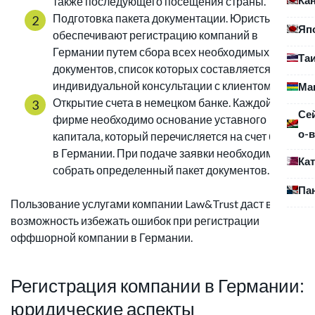
также последующего посещения страны.
Подготовка пакета документации. Юристы
Яп
обеспечивают регистрацию компаний в
Германии путем сбора всех необходимых
Та
документов, список которых составляется на
индивидуальной консультации с клиентом.
Ма
Открытие счета в немецком банке. Каждой
Се
фирме необходимо основание уставного
о-в
капитала, который перечисляется на счет банка
в Германии. При подаче заявки необходимо
Ка
собрать определенный пакет документов.
Па
Пользование услугами компании Law&Trust даст вам
возможность избежать ошибок при регистрации
оффшорной компании в Германии.
Регистрация компании в Германии:
юридические аспекты