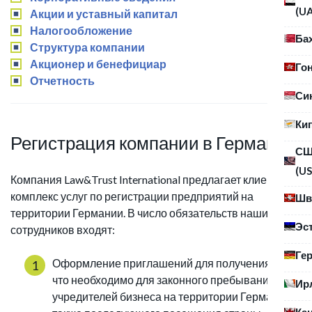
(U
Акции и уставный капитал
Налогообложение
Ба
Структура компании
Акционер и бенефициар
Го
Отчетность
Си
Ки
Регистрация компании в Германии
С
(US
Компания Law&Trust International предлагает клиентам
комплекс услуг по регистрации предприятий на
Шв
территории Германии. В число обязательств наших
Эс
сотрудников входят:
Ге
Оформление приглашений для получения виз,
что необходимо для законного пребывания
Ир
учредителей бизнеса на территории Германии, а
Ка