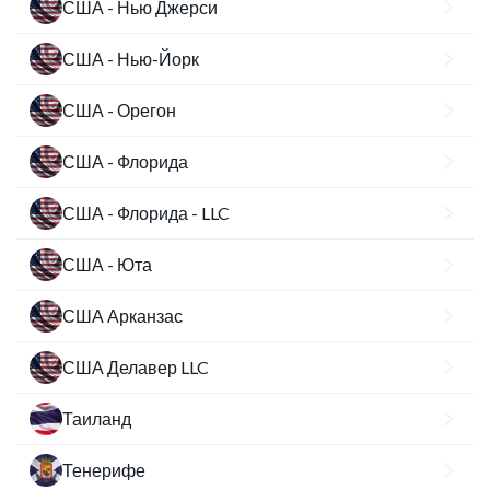
США - Нью Джерси
США - Нью-Йорк
США - Орегон
США - Флорида
США - Флорида - LLC
США - Юта
США Арканзас
США Делавер LLC
Таиланд
Тенерифе