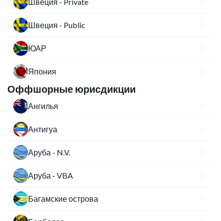
Швеция - Private
Швеция - Public
ЮАР
Япония
Оффшорные юрисдикции
Ангилья
Антигуа
Аруба - N.V.
Аруба - VBA
Багамские острова