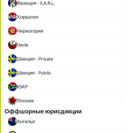
Франция - S.A.R.L.
Хорватия
Черногория
Чили
Швеция - Private
Швеция - Public
ЮАР
Япония
Оффшорные юрисдикции
Ангилья