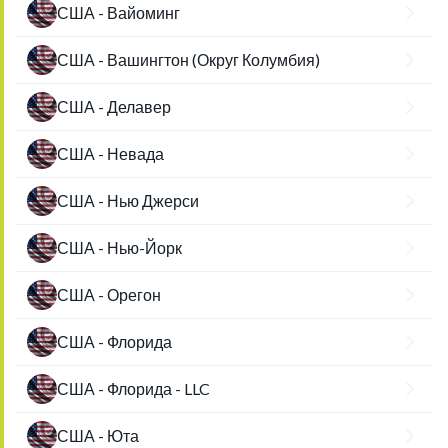
США - Вайоминг
США - Вашингтон (Округ Колумбия)
США - Делавер
США - Невада
США - Нью Джерси
США - Нью-Йорк
США - Орегон
США - Флорида
США - Флорида - LLC
США - Юта