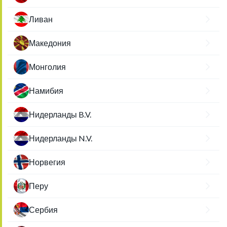
Ливан
Македония
Монголия
Намибия
Нидерланды B.V.
Нидерланды N.V.
Норвегия
Перу
Сербия