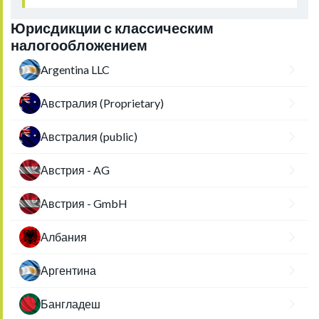
Юрисдикции с классическим
налогообложением
Argentina LLC
Австралия (Proprietary)
Австралия (public)
Австрия - AG
Австрия - GmbH
Албания
Аргентина
Бангладеш