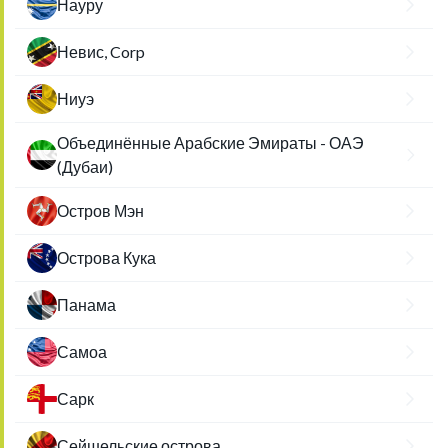
Науру
Невис, Corp
Ниуэ
Объединённые Арабские Эмираты - ОАЭ
(Дубаи)
Остров Мэн
Острова Кука
Панама
Самоа
Сарк
Сейшельские острова