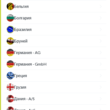
Бельгия
Болгария
Бразилия
Бруней
Германия - AG
Германия - GmbH
Греция
Грузия
Дания - A/S