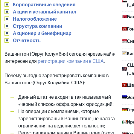
Корпоративные сведения
(U
Акции и уставный капитал
Ба
Налогообложение
Структура компании
Го
Акционер и бенефициар
Отчетность
Си
Ки
Вашингтон (Округ Колумбия) сегодня чрезвычайно
интересен для
регистрации компании в США
.
С
(US
Почему выгодно зарегистрировать компанию в
Вашингтоне (Округ Колумбия, США):
Шв
Данный штат не входит в так называемый
Эс
«черный список» оффшорных юрисдикций;
Ге
На операции с компаниями, которые
зарегистрированы в Вашингтоне, не налагаются
Ир
ограничения на ведение деятельности;
Регистрация компании в Вашингтоне (округ
Ка