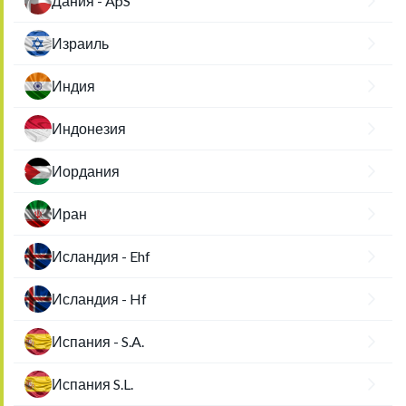
Дания - ApS
Израиль
Индия
Индонезия
Иордания
Иран
Исландия - Ehf
Исландия - Hf
Испания - S.A.
Испания S.L.