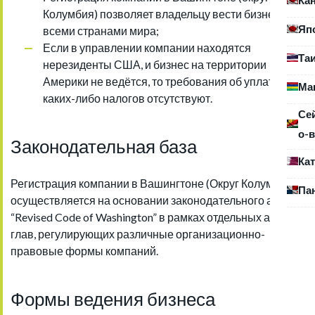
Колумбия) позволяет владельцу вести бизнес со
Яп
всеми странами мира;
Если в управлении компании находятся
Та
нерезиденты США, и бизнес на территории
Америки не ведётся, то требования об уплате
Ма
каких-либо налогов отсутствуют.
Се
о-в
Законодательная база
Ка
Регистрация компании в Вашингтоне (Округ Колумбия)
Па
осуществляется на основании законодательного акта
“Revised Code of Washington” в рамках отдельных актов и
глав, регулирующих различные организационно-
правовые формы компаний.
Формы ведения бизнеса