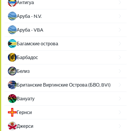
Антигуа
Аруба - N.V.
Аруба - VBA
Багамские острова
Барбадос
Белиз
Британские Виргинские Острова (БВО, BVI)
Вануату
Гернси
Джерси