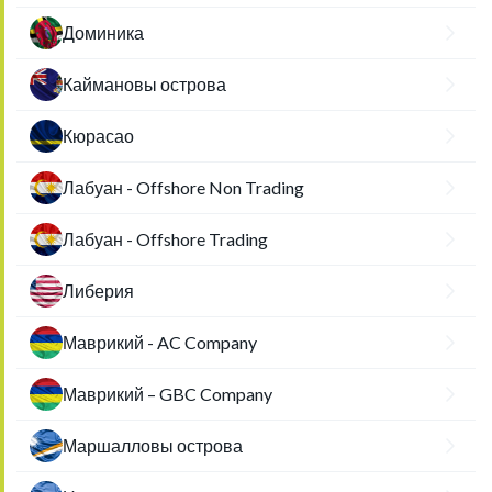
Доминика
Каймановы острова
Кюрасао
Лабуан - Offshore Non Trading
Лабуан - Offshore Trading
Либерия
Маврикий - AC Company
Маврикий – GBC Company
Маршалловы острова