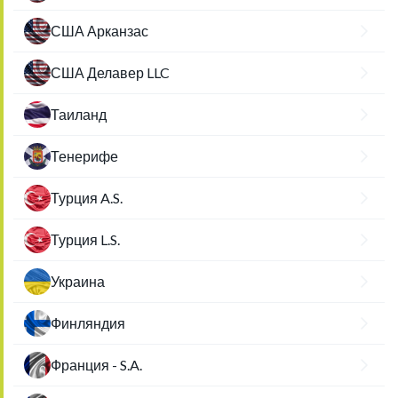
США Арканзас
США Делавер LLC
Таиланд
Тенерифе
Турция A.S.
Турция L.S.
Украина
Финляндия
Франция - S.A.