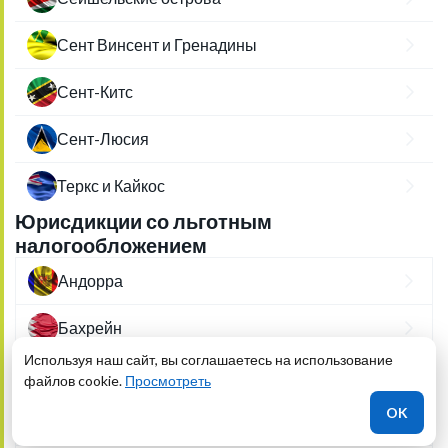
Сент Винсент и Гренадины
Сент-Китс
Сент-Люсия
Теркс и Кайкос
Юрисдикции со льготным
налогообложением
Андорра
Бахрейн
Используя наш сайт, вы соглашаетесь на использование
Бермуды
файлов cookie.
Просмотреть
OK
Великобритания