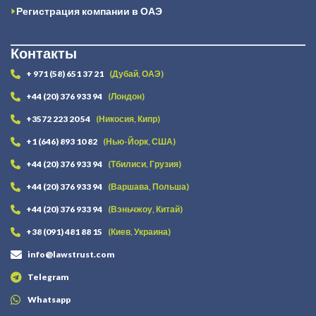
Регистрация компании в ОАЭ
Контакты
+ 971 (58) 651 37 21
(Дубай, ОАЭ)
+44 (20) 376 933 94
(Лондон)
+3572 223 20 54
(Никосия, Кипр)
+1 (646) 893 10 82
(Нью-Йорк, США)
+44 (20) 376 933 94
(Тбилиси, Грузия)
+44 (20) 376 933 94
(Варшава, Польша)
+44 (20) 376 933 94
(Вэньчжоу, Китай)
+38 (091) 481 88 15
(Киев, Украина)
info@lawstrust.com
Telegram
Whatsapp