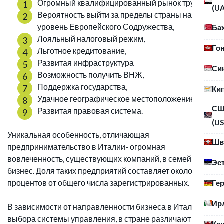
Огромный квалифицированный рынок труда,
(U
Вероятность выйти за пределы страны на
уровень Европейского Содружества,
Ба
Лояльный налоговый режим,
Го
Льготное кредитование,
Развитая инфраструктура
Си
Возможность получить ВНЖ,
Поддержка государства,
Ки
Удачное географическое местоположение,
С
Развитая правовая система.
(US
Уникальная особенность, отличающая
Шв
предпринимательство в Италии- огромная
вовлеченность, существующих компаний, в семейный
Эс
бизнес. Доля таких предприятий составляет около 80
процентов от общего числа зарегистрированных.
Ге
Ир
В зависимости от направленности бизнеса в Италии и
выбора системы управления, в стране различают
Ка