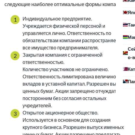
следующие наиболее оптимальные формы компаний:
Яп
Индивидуальное предприятие.
Та
Учреждается физической персоной и
управляется лично. Ответственность по
Ма
обязательствам компании распространяется на
все имущество предпринимателя.
Се
Закрытая компания с ограниченной
о-в
ответственностью.
Ка
Количество участников не ограничено.
Ответственность лимитирована величиной
Па
вкладов в уставной капитал. Разрешен выпуск
ценных бумаг. Акции запрещено отчуждать
посторонним без согласия остальных
учредителей.
Открытое акционерное общество.
Используется в основном для создания
крупного бизнеса. Разрешен выпуск именных
ценных бумаг. Акции разрешено предлагать