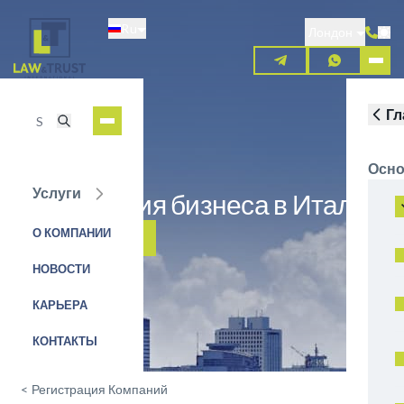
Перейти
Ru
к
Лондон
основному
содержанию
Гл
Осно
Услуги
Регистрация бизнеса в Италии
О КОМПАНИИ
ЗАЯВКА НА УСЛУГУ
НОВОСТИ
КАРЬЕРА
КОНТАКТЫ
<
Регистрация Компаний