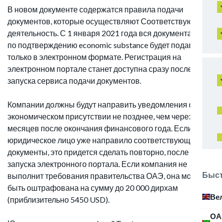
В новом документе содержатся правила подачи
документов, которые осуществляют Соответствующую
деятельность. С 1 января 2021 года вся документация
по подтверждению economic substance будет подаваться
только в электронном формате. Регистрация на
электронном портале станет доступна сразу после
запуска сервиса подачи документов.
Компании должны будут направить уведомления об
экономическом присутствии не позднее, чем через 6
месяцев после окончания финансового года. Если
юридическое лицо уже направило соответствующие
документы, это придется сделать повторно, после
запуска электронного портала. Если компания не
Быст
выполнит требования правительства ОАЭ, она может
быть оштрафована на сумму до 20 000 дирхам
Ве
(приблизительно 5450 USD).
ОА