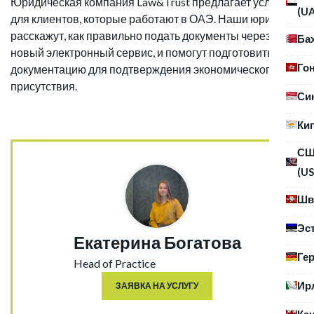
Юридическая компания Law&Trust предлагает услуги
(U
для клиентов, которые работают в ОАЭ. Наши юристы
расскажут, как правильно подать документы через
Ба
новый электронный сервис, и помогут подготовить
Го
документацию для подтверждения экономического
присутствия.
Си
Ки
С
(US
Шв
Эс
Екатерина Богатова
Ге
Head of Practice
Ир
ЗАЯВКА НА УСЛУГУ
Ка