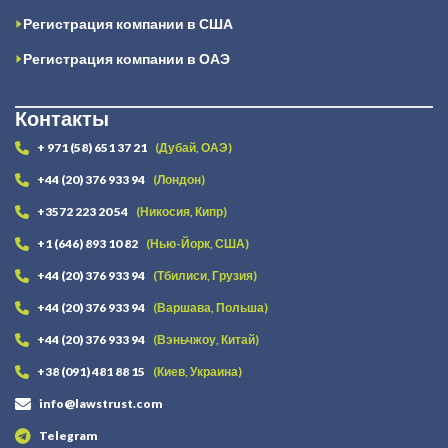
Регистрация компании в США
Регистрация компании в ОАЭ
Контакты
+ 971 (58) 651 37 21
(Дубай, ОАЭ)
+44 (20) 376 933 94
(Лондон)
+3572 223 20 54
(Никосия, Кипр)
+1 (646) 893 10 82
(Нью-Йорк, США)
+44 (20) 376 933 94
(Тбилиси, Грузия)
+44 (20) 376 933 94
(Варшава, Польша)
+44 (20) 376 933 94
(Вэньчжоу, Китай)
+38 (091) 481 88 15
(Киев, Украина)
info@lawstrust.com
Telegram