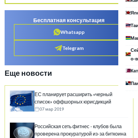
Яп
Бесплатная консультация
Та
Whatsapp
Ма
Telegram
Се
о-в
Ка
Еще новости
Па
ЕС планирует расширить «черный
список» оффшорных юрисдикций
07 мар 2019
Российская сеть фитнес - клубов была
проверена прокуратурой из-за биткоина