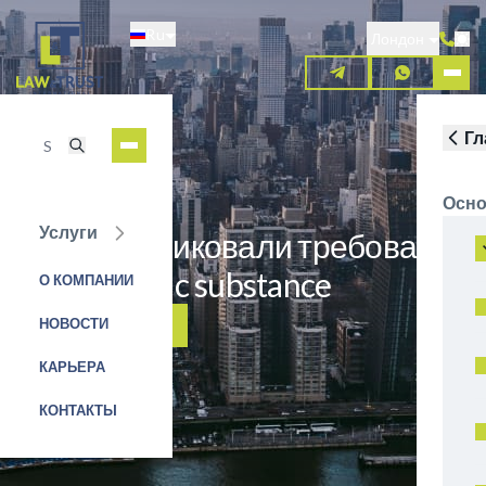
Перейти
Ru
к
Лондон
основному
содержанию
Гл
Осно
Услуги
ОАЭ опубликовали требования
по economic substance
О КОМПАНИИ
НОВОСТИ
ЗАЯВКА НА УСЛУГУ
КАРЬЕРА
КОНТАКТЫ