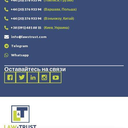
+44 (20) 376 933 94
(Тбилиси, Грузия)
+44 (20) 376 933 94
(Варшава, Польша)
+44 (20) 376 933 94
(Вэньчжоу, Китай)
+38 (091) 481 88 15
(Киев, Украина)
info@lawstrust.com
Telegram
Whatsapp
Оставайтесь на связи