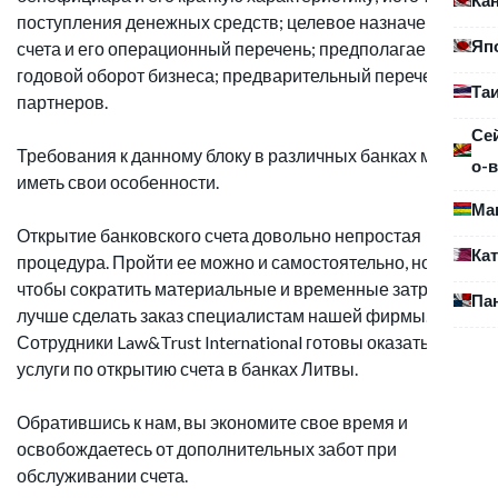
поступления денежных средств; целевое назначение
Яп
счета и его операционный перечень; предполагаемый
годовой оборот бизнеса; предварительный перечень
Та
партнеров.
Се
Требования к данному блоку в различных банках могут
о-в
иметь свои особенности.
Ма
Открытие банковского счета довольно непростая
Ка
процедура. Пройти ее можно и самостоятельно, но
чтобы сократить материальные и временные затраты
Па
лучше сделать заказ специалистам нашей фирмы.
Сотрудники Law&Trust International готовы оказать
услуги по открытию счета в банках Литвы.
Обратившись к нам, вы экономите свое время и
освобождаетесь от дополнительных забот при
обслуживании счета.