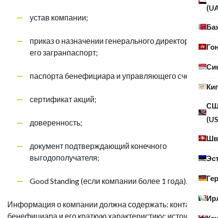
(U
устав компании;
Ба
приказ о назначении генерального директора и
Го
его загранпаспорт;
Си
паспорта бенефициара и управляющего счетом;
Ки
сертификат акций;
С
(US
доверенность;
Шв
документ подтверждающий конечного
выгодополучателя;
Эс
Ге
Good Standing (если компании более 1 года).
Ир
Информация о компании должна содержать: контакты
бенефициара и его краткую характеристику; источники
Ка