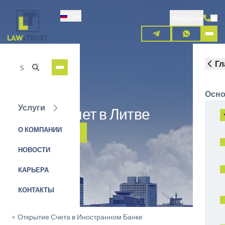
Перейти
Ru
к
Лондон
основному
содержанию
Гл
Осно
Услуги
Открыть счет в Литве
О КОМПАНИИ
ЗАЯВКА НА УСЛУГУ
НОВОСТИ
КАРЬЕРА
КОНТАКТЫ
<
Открытие Счета в Иностранном Банке