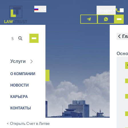
Перейти
Ru
к
Лондон
основному
содержанию
Гл
Осно
Услуги
Satchelpay
О КОМПАНИИ
ЗАЯВКА НА УСЛУГУ
НОВОСТИ
КАРЬЕРА
КОНТАКТЫ
<
Открыть Счет в Литве