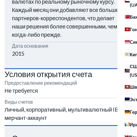
валютах по реальному рыночному курсу.
(U
Каждый месяц они добавляют все больше
Ба
партнеров-корреспондентов, что делает
наши решения более совершенными, чем
Го
когда-либо прежде.
Си
Дата основания
2015
Ки
С
Условия открытия счета
(US
Предоставление рекомендаций
Шв
Не требуется
Эс
Виды счетов
Личный, корпоративный, мультивалютный IBAN,
Ге
мерчант-аккаунт
Ир
Ка