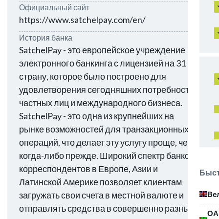
Официальный сайт
https://www.satchelpay.com/en/
История банка
SatchelPay - это европейское учреждение
электронного банкинга с лицензией на 31
страну, которое было построено для
удовлетворения сегодняшних потребностей
частных лиц и международного бизнеса.
SatchelPay - это одна из крупнейших на
рынке возможностей для транзакционных
операций, что делает эту услугу проще, чем
когда-либо прежде. Широкий спектр банков-
корреспондентов в Европе, Азии и
Быст
Латинской Америке позволяет клиентам
Ве
загружать свои счета в местной валюте и
отправлять средства в совершенно разных
ОА