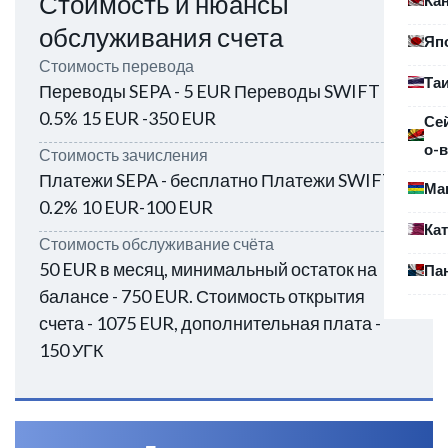
Стоимость и нюансы
обслуживания счета
Яп
Стоимость перевода
Та
Переводы SEPA - 5 EUR Переводы SWIFT -
0.5% 15 EUR -350 EUR
Се
о-в
Стоимость зачисления
Платежи SEPA - бесплатно Платежи SWIFT -
Ма
0.2% 10 EUR-100 EUR
Ка
Стоимость обслуживание счёта
50 EUR в месяц, минимальный остаток на
Па
балансе - 750 EUR. Стоимость открытия
счета - 1075 EUR, дополнительная плата -
150 УГК