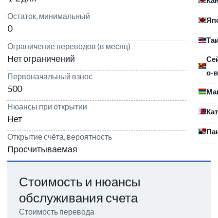
Остаток, минимальный
Яп
0
Та
Ограничение переводов (в месяц)
Нет ограничений
Се
о-в
Первоначальный взнос
500
Ма
Нюансы при открытии
Ка
Нет
Па
Открытие счёта, вероятность
Просчитываемая
Стоимость и нюансы
обслуживания счета
Стоимость перевода