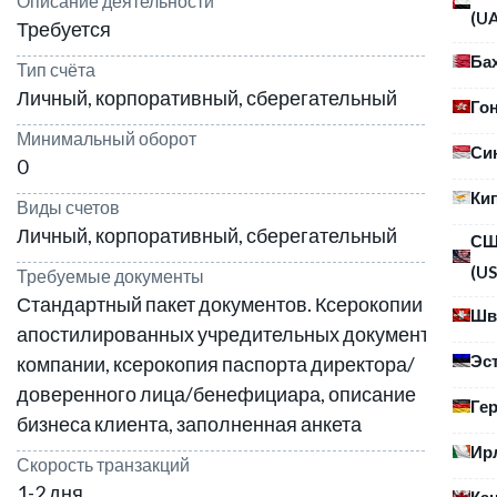
Описание деятельности
(U
Требуется
Ба
Тип счёта
Личный, корпоративный, сберегательный
Го
Минимальный оборот
Си
0
Ки
Виды счетов
Личный, корпоративный, сберегательный
С
(US
Требуемые документы
Стандартный пакет документов. Ксерокопии
Шв
апостилированных учредительных документов
Эс
компании, ксерокопия паспорта директора/
доверенного лица/бенефициара, описание
Ге
бизнеса клиента, заполненная анкета
Ир
Скорость транзакций
1-2 дня
Ка