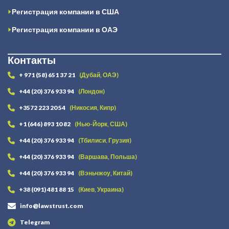
Регистрация компании в США
Регистрация компании в ОАЭ
Контакты
+ 971 (58) 651 37 21
(Дубай, ОАЭ)
+44 (20) 376 933 94
(Лондон)
+3572 223 20 54
(Никосия, Кипр)
+1 (646) 893 10 82
(Нью-Йорк, США)
+44 (20) 376 933 94
(Тбилиси, Грузия)
+44 (20) 376 933 94
(Варшава, Польша)
+44 (20) 376 933 94
(Вэньчжоу, Китай)
+38 (091) 481 88 15
(Киев, Украина)
info@lawstrust.com
Telegram