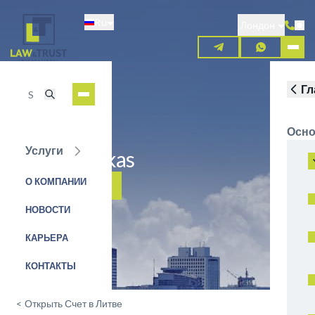
Перейти
Ru
к
Лондон
основному
содержанию
Гл
Осно
Услуги
Šiaulių bankas
О КОМПАНИИ
ЗАЯВКА НА УСЛУГУ
НОВОСТИ
КАРЬЕРА
КОНТАКТЫ
<
Открыть Счет в Литве