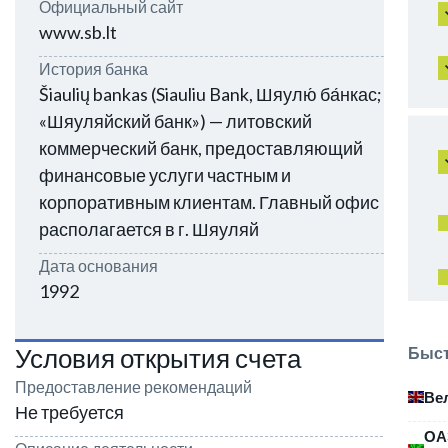
Официальный сайт
www.sb.lt
История банка
Šiaulių bankas (Siauliu Bank, Шяулю́ ба́нкас;
«Шяуляйский банк») — литовский
коммерческий банк, предоставляющий
финансовые услуги частным и
корпоративным клиентам. Главный офис
располагается в г. Шяуляй
Дата основания
1992
Условия открытия счета
Быст
Предоставление рекомендаций
Ве
Не требуется
ОА