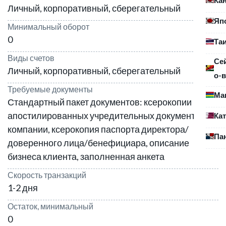
Личный, корпоративный, сберегательный
Яп
Минимальный оборот
0
Та
Виды счетов
Се
Личный, корпоративный, сберегательный
о-в
Требуемые документы
Ма
Стандартный пакет документов: ксерокопии
апостилированных учредительных документов
Ка
компании, ксерокопия паспорта директора/
Па
доверенного лица/бенефициара, описание
бизнеса клиента, заполненная анкета
Скорость транзакций
1-2 дня
Остаток, минимальный
0