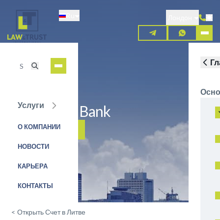
Перейти
Ru
к
Лондон
основному
содержанию
Гл
Осно
Услуги
Mediconos Bank
О КОМПАНИИ
ЗАЯВКА НА УСЛУГУ
НОВОСТИ
КАРЬЕРА
КОНТАКТЫ
<
Открыть Счет в Литве