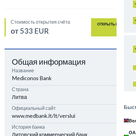
Стоимость открытия счёта
ОТКРЫТЬ СЧЁТ
от 533 EUR
Общая информация
Название
Mediconos Bank
Страна
Литва
Быст
Официальный сайт
www.medbank.lt/lt/verslui
Ве
История банка
ОА
Литовский коммерческий банк,