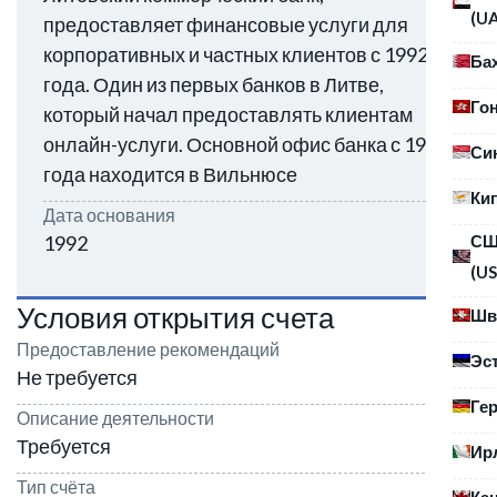
(U
предоставляет финансовые услуги для
корпоративных и частных клиентов с 1992
Ба
года. Один из первых банков в Литве,
Го
который начал предоставлять клиентам
онлайн-услуги. Основной офис банка с 1995
Си
года находится в Вильнюсе
Ки
Дата основания
С
1992
(US
Условия открытия счета
Шв
Предоставление рекомендаций
Эс
Не требуется
Ге
Описание деятельности
Требуется
Ир
Тип счёта
Ка