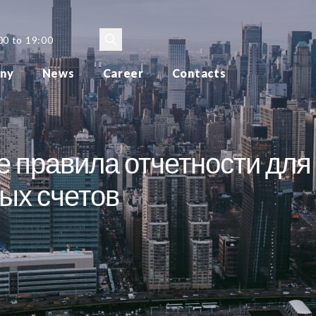
00 to 19:00
ny
News
Career
Contacts
е правила отчетности для
ых счетов