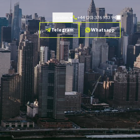
London
+44 (20) 376 933 94
Telegram
Whatsapp