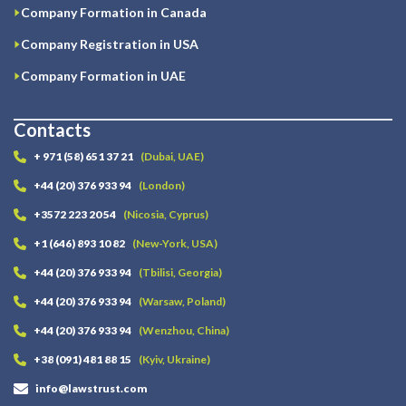
Company Formation in Canada
Company Registration in USA
Company Formation in UAE
Contacts
+ 971 (58) 651 37 21
(Dubai, UAE)
+44 (20) 376 933 94
(London)
+3572 223 20 54
(Nicosia, Cyprus)
+1 (646) 893 10 82
(New-York, USA)
+44 (20) 376 933 94
(Tbilisi, Georgia)
+44 (20) 376 933 94
(Warsaw, Poland)
+44 (20) 376 933 94
(Wenzhou, China)
+38 (091) 481 88 15
(Kyiv, Ukraine)
info@lawstrust.com