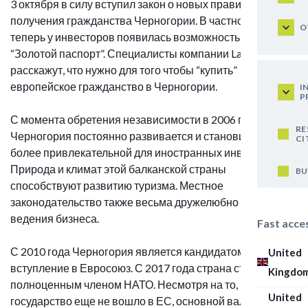
3 октября в силу вступил закон о новых правилах
получения гражданства Черногории. В частности,
O
теперь у инвесторов появилась возможность получить
“Золотой паспорт”. Специалисты компании Law&Trust
расскажут, что нужно для того чтобы “купить”
европейское гражданство в Черногории.
I
P
С момента обретения независимости в 2006 году,
RE
Черногория постоянно развивается и становится все
CI
более привлекательной для иностранных инвесторов.
Природа и климат этой балканской страны
BU
способствуют развитию туризма. Местное
законодательство также весьма дружелюбно для
ведения бизнеса.
Fast acce
С 2010 года Черногория является кандидатом на
United
вступление в Евросоюз. С 2017 года страна стала
Kingdo
полноценным членом НАТО. Несмотря на то, что
United
государство еще не вошло в ЕС, основной валютой