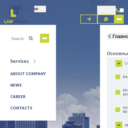
Skip
En
to
London
main
content
Главн
Основны
Services
C
ABOUT COMPANY
REQUEST FOR SERVICE
BA
NEWS
PA
(A
CAREER
SH
CONTACTS
RE
S