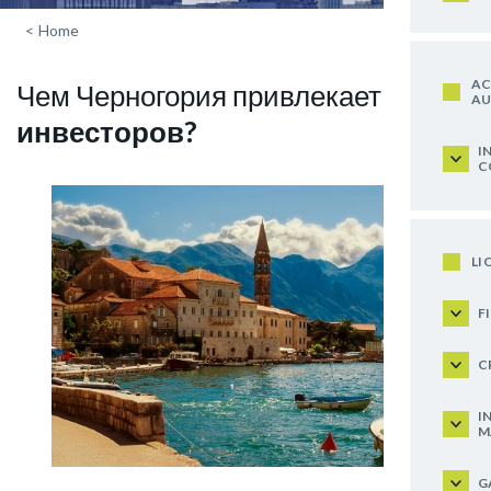
<
Home
AC
Чем Черногория привлекает
AU
инвесторов?
I
C
LI
F
C
I
M
G