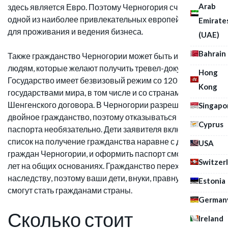
Arab
здесь является Евро. Поэтому Черногория считается
одной из наиболее привлекательных европейских стран
Emirate
для проживания и ведения бизнеса.
(UAE)
Bahrain
Также гражданство Черногории может быть интересно и
людям, которые желают получить тревел-документ.
Hong
Государство имеет безвизовый режим со 120
Kong
государствами мира, в том числе и со странами
Шенгенского договора. В Черногории разрешено
Singapo
двойное гражданство, поэтому отказываться от старого
Cyprus
паспорта необязательно. Дети заявителя включаются в
список на получение гражданства наравне с детьми
USA
граждан Черногории, и оформить паспорт смогут с 18
Switzer
лет на общих основаниях. Гражданство переходит по
наследству, поэтому ваши дети, внуки, правнуки также
Estonia
смогут стать гражданами страны.
German
Сколько стоит
Ireland