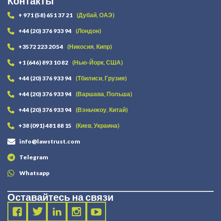
Контакты
+ 971 (58) 651 37 21
(Дубай, ОАЭ)
+44 (20) 376 933 94
(Лондон)
+3572 223 20 54
(Никосия, Кипр)
+1 (646) 893 10 82
(Нью-Йорк, США)
+44 (20) 376 933 94
(Тбилиси, Грузия)
+44 (20) 376 933 94
(Варшава, Польша)
+44 (20) 376 933 94
(Вэньчжоу, Китай)
+38 (091) 481 88 15
(Киев, Украина)
info@lawstrust.com
Telegram
Whatsapp
Оставайтесь на связи