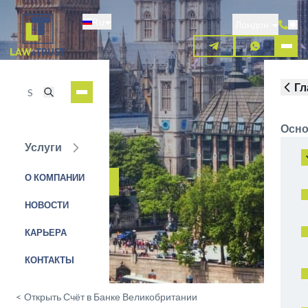
Перейти
Ru
к
Лондон
основному
содержанию
Гл
Осно
Услуги
Settlego
О КОМПАНИИ
ЗАЯВКА НА УСЛУГУ
НОВОСТИ
КАРЬЕРА
КОНТАКТЫ
<
Открыть Счёт в Банке Великобритании