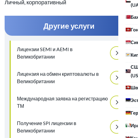
Личный, корпоративный
(U
Ба
Другие услуги
Го
Си
Лицензии SEMI и AEMI в
Ки
Великобритании
С
Лицензия на обмен криптовалюты в
(US
Великобритании
Шв
Международная заявка на регистрацию
Эс
ТМ
Ге
Получение SPI лицензии в
Ир
Великобритании
Ка