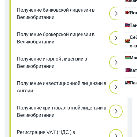
Получение банковской лицензии в
Яп
Великобритании
Та
Получение брокерской лицензии в
Се
Великобритании
о-в
Ма
Получение игорной лицензии в
Великобритании
Ка
Па
Получение инвестиционной лицензии в
Англии
Получение криптовалютной лицензии в
Великобритании
Регистрация VAT (НДС ) в