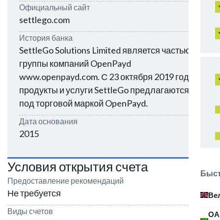
Официальный сайт
settlego.com
История банка
SettleGo Solutions Limited является частью
группы компаний OpenPayd
www.openpayd.com. С 23 октября 2019 года
продукты и услуги SettleGo предлагаются
под торговой маркой OpenPayd.
Дата основания
2015
Условия открытия счета
Быст
Предоставление рекомендаций
Не требуется
Ве
Виды счетов
ОА