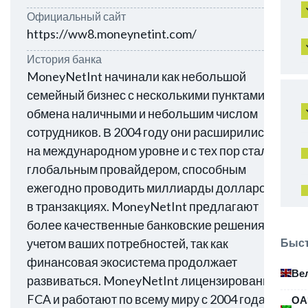
Официальный сайт
https://ww8.moneynetint.com/
История банка
MoneyNetInt начинали как небольшой
семейный бизнес с несколькими пунктами
обмена наличными и небольшим числом
сотрудников. В 2004 году они расширились
на международном уровне и с тех пор стали
глобальным провайдером, способным
ежегодно проводить миллиарды долларов
в транзакциях. MoneyNetInt предлагают
более качественные банковские решения с
Быст
учетом ваших потребностей, так как
финансовая экосистема продолжает
Ве
развиваться. MoneyNetInt лицензированы
FCA и работают по всему миру с 2004 года.
ОА