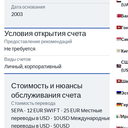
(U
Дата основания
2003
Ба
Го
Условия открытия счета
Си
Предоставление рекомендаций
Не требуется
Ки
Виды счетов
С
Личный, корпоративный
(US
Шв
Стоимость и нюансы
Эс
обслуживания счета
Стоимость перевода
Ге
SEPA - 12 EUR SWIFT - 25 EUR Местные
Ир
переводы в USD - 10 USD Международные
переводы в USD - 50 USD
Ка