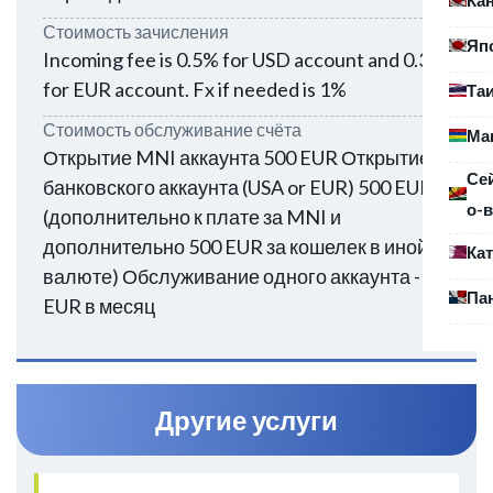
Стоимость зачисления
Яп
Incoming fee is 0.5% for USD account and 0.3%
for EUR account. Fx if needed is 1%
Та
Стоимость обслуживание счёта
Ма
Открытие MNI аккаунта 500 EUR Открытие
Се
банковского аккаунта (USA or EUR) 500 EUR
о-в
(дополнительно к плате за MNI и
дополнительно 500 EUR за кошелек в иной
Ка
валюте) Обслуживание одного аккаунта - 75
Па
EUR в месяц
Другие услуги