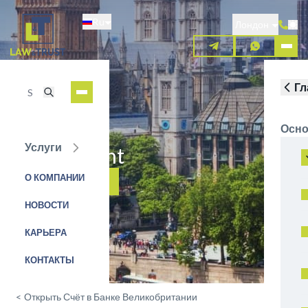
Перейти
Ru
к
Лондон
основному
содержанию
Гл
Осно
Услуги
Moneynetint
О КОМПАНИИ
ЗАЯВКА НА УСЛУГУ
НОВОСТИ
КАРЬЕРА
КОНТАКТЫ
<
Открыть Счёт в Банке Великобритании