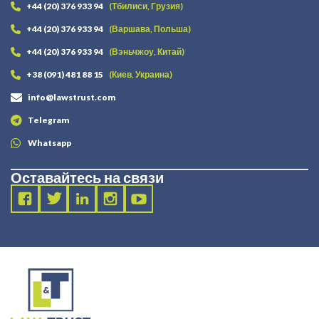
+44 (20) 376 933 94
(Тбилиси, Грузия)
+44 (20) 376 933 94
(Варшава, Польша)
+44 (20) 376 933 94
(Вэньчжоу, Китай)
+38 (091) 481 88 15
(Киев, Украина)
info@lawstrust.com
Telegram
Whatsapp
Оставайтесь на связи