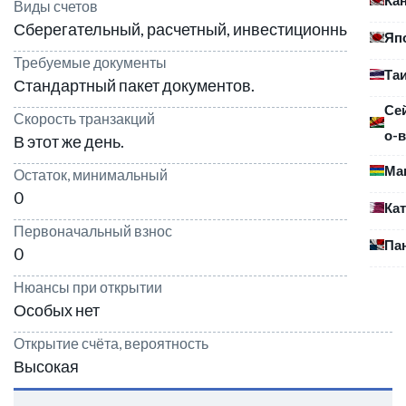
Виды счетов
Сберегательный, расчетный, инвестиционные.
Яп
Требуемые документы
Та
Стандартный пакет документов.
Се
Скорость транзакций
о-в
В этот же день.
Ма
Остаток, минимальный
0
Ка
Первоначальный взнос
Па
0
Нюансы при открытии
Особых нет
Открытие счёта, вероятность
Высокая