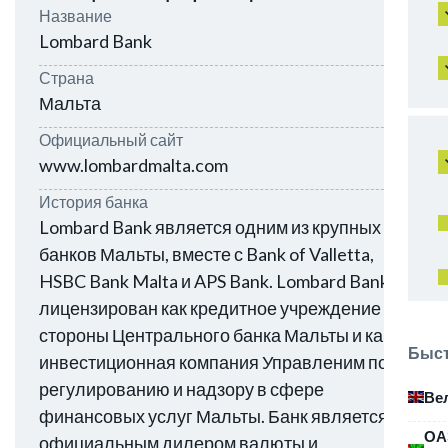
Название
Lombard Bank
Страна
Мальта
Официальный сайт
www.lombardmalta.com
История банка
Lombard Bank является одним из крупных
банков Мальты, вместе с Bank of Valletta,
HSBC Bank Malta и APS Bank. Lombard Bank
лицензирован как кредитное учреждение со
стороны Центрального банка Мальты и как
Быст
инвестиционная компания Управленим по
регулированию и надзору в сфере
Ве
финансовых услуг Мальты. Банк является
ОА
официальным дилером валюты и