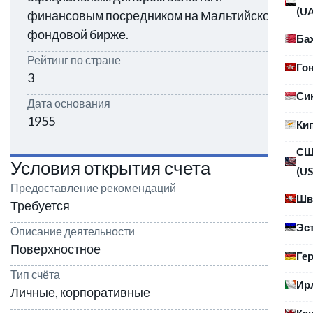
(U
финансовым посредником на Мальтийской
фондовой бирже.
Ба
Рейтинг по стране
Го
3
Си
Дата основания
1955
Ки
С
Условия открытия счета
(US
Предоставление рекомендаций
Шв
Требуется
Эс
Описание деятельности
Поверхностное
Ге
Тип счёта
Ир
Личные, корпоративные
Ка