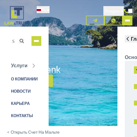
Перейти
Ru
к
Лондон
основному
содержанию
Гл
Осно
Услуги
Lombard Bank
О КОМПАНИИ
ЗАЯВКА НА УСЛУГУ
НОВОСТИ
КАРЬЕРА
КОНТАКТЫ
<
Открыть Счет На Мальте