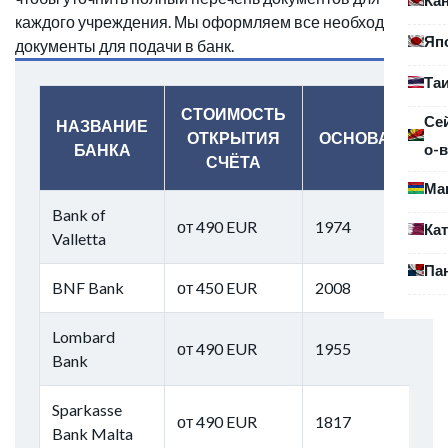
каждого учреждения. Мы оформляем все необходимые
Яп
документы для подачи в банк.
Та
СТОИМОСТЬ
Се
НАЗВАНИЕ
ОТКРЫТИЯ
ОСНОВАН
о-в
БАНКА
СЧЁТА
Ма
Bank of
от 490 EUR
1974
Ка
Valletta
Па
BNF Bank
от 450 EUR
2008
Lombard
от 490 EUR
1955
Bank
Sparkasse
от 490 EUR
1817
Bank Malta