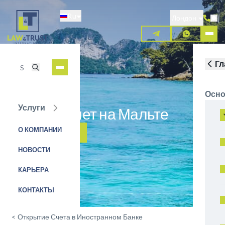
Перейти
Ru
к
Лондон
основному
содержанию
Гл
Осно
Услуги
Открыть счет на Мальте
О КОМПАНИИ
ЗАЯВКА НА УСЛУГУ
НОВОСТИ
КАРЬЕРА
КОНТАКТЫ
<
Открытие Счета в Иностранном Банке