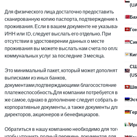
(U
Для физического лица достаточно предоставить
Ба
сканированную копию паспорта, подтверждение места
проживания. Если в вашем документе не указывается
Го
ИНН или ID, следует выслать его отдельно. При
отсутствии в удостоверении данных о месте
Си
проживания вы можете выслать нам счета по оплате
Ки
коммунальных услуг за последние 3 месяца.
С
Это минимальный пакет, который может дополняться
(US
выписками из иных банков,
документами,подтверждающими благосостояние и
Шв
платежеспособность.Для компании потребуется все то
Эс
же самое, однако в дополнение следует собрать все
корпоративные документы, а также документы для
Ге
директоров, акционеров и бенефициаров.
Ир
Обратиться в нашу компанию необходимо для того,
чтобы уточнить полный перечень документов для
Ка