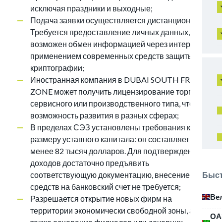
исключая праздники и выходные;
Подача заявки осуществляется дистанционно.
Требуется предоставление личных данных,
возможен обмен информацией через интернет с
применением современных средств защиты и
криптографии;
Иностранная компания в DUBAI SOUTH FREE
ZONE может получить лицензирование торгового,
сервисного или производственного типа, что дает
возможность развития в разных сферах;
В пределах СЭЗ установлены требования к
размеру уставного капитала: он составляет не
менее 82 тысяч долларов. Для подтверждения
доходов достаточно предъявить
Быст
соответствующую документацию, внесение
средств на банковский счет не требуется;
Ве
Разрешается открытие новых фирм на
территории экономически свободной зоны, а
ОА