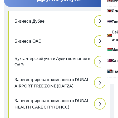
Яп
Бизнес в Дубае
Та
Се
о-в
Бизнес в ОАЭ
Ма
Бухгалтерский учет и Аудит компании в
Ка
ОАЭ
Па
Зарегистрировать компанию в DUBAI
AIRPORT FREE ZONE (DAFZA)
Зарегистрировать компанию в DUBAI
HEALTH CARE CITY (DHCC)