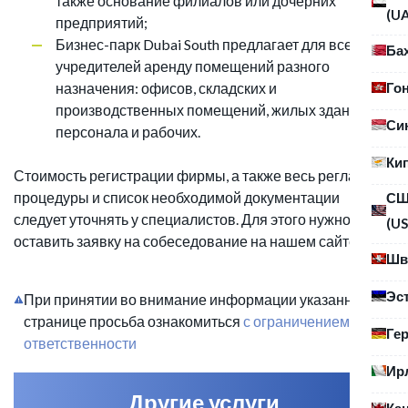
также основание филиалов или дочерних
(U
предприятий;
Бизнес-парк Dubai South предлагает для всех
Ба
учредителей аренду помещений разного
Го
назначения: офисов, складских и
производственных помещений, жилых зданий для
Си
персонала и рабочих.
Ки
Стоимость регистрации фирмы, а также весь регламент
процедуры и список необходимой документации
С
следует уточнять у специалистов. Для этого нужно
(US
оставить заявку на собеседование на нашем сайте.
Шв
Эс
При принятии во внимание информации указанной на
странице просьба ознакомиться
с ограничением
Ге
ответственности
Ир
Другие услуги
Ка