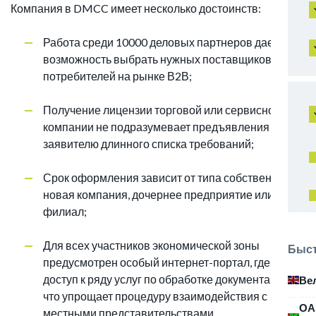
Компания в DMCC имеет несколько достоинств:
Работа среди 10000 деловых партнеров дает
возможность выбрать нужных поставщиков и
потребителей на рынке В2В;
Получение лицензии торговой или сервисной
компании не подразумевает предъявления к
заявителю длинного списка требований;
Срок оформления зависит от типа собственности:
новая компания, дочернее предприятие или
филиал;
Для всех участников экономической зоны
Быст
предусмотрен особый интернет-портал, где есть
доступ к ряду услуг по обработке документации,
Ве
что упрощает процедуру взаимодействия с
ОА
местными представительствами.