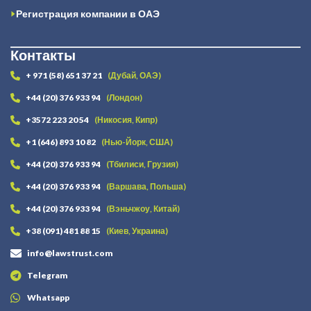
Регистрация компании в ОАЭ
Контакты
+ 971 (58) 651 37 21
(Дубай, ОАЭ)
+44 (20) 376 933 94
(Лондон)
+3572 223 20 54
(Никосия, Кипр)
+1 (646) 893 10 82
(Нью-Йорк, США)
+44 (20) 376 933 94
(Тбилиси, Грузия)
+44 (20) 376 933 94
(Варшава, Польша)
+44 (20) 376 933 94
(Вэньчжоу, Китай)
+38 (091) 481 88 15
(Киев, Украина)
info@lawstrust.com
Telegram
Whatsapp