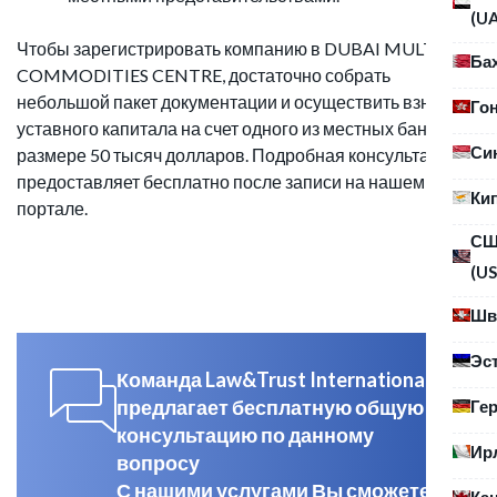
(U
Чтобы зарегистрировать компанию в DUBAI MULTI
Ба
COMMODITIES CENTRE, достаточно собрать
небольшой пакет документации и осуществить взнос
Го
уставного капитала на счет одного из местных банков в
Си
размере 50 тысяч долларов. Подробная консультация
предоставляет бесплатно после записи на нашем
Ки
портале.
С
(US
Шв
Эс
Команда Law&Trust International
предлагает бесплатную общую
Ге
консультацию по данному
Ир
вопросу
С нашими услугами Вы сможете
Ка