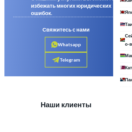
избежать многих юридических
Яп
ошибок.
Та
Свяжитесь с нами
Се
о-в
Whatsapp
Ма
Telegram
Ка
Па
Наши клиенты