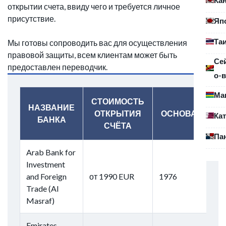
открытии счета, ввиду чего и требуется личное
присутствие.
Яп
Та
Мы готовы сопроводить вас для осуществления
правовой защиты, всем клиентам может быть
Се
предоставлен переводчик.
о-в
Ма
СТОИМОСТЬ
НАЗВАНИЕ
ОТКРЫТИЯ
ОСНОВАН
Ка
БАНКА
СЧЁТА
Па
Arab Bank for
Investment
and Foreign
от 1990 EUR
1976
Trade (Al
Masraf)
Emirates