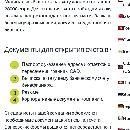
Минимальный остаток на счету должен составлять
(U
28000 евро
. Для открытия счета необходимы документы
по компании, рекомендателное письмо из банка на
Ба
бенефициара компании, документы, удоставеряющие
Го
личность.
Си
Документы для открытия счета в ОАЭ
Ки
С
Паспорт с указанием адреса и отметкой о
пересечении границы ОАЭ.
(US
Выписка по текущему банковскому счету
Шв
бенефициара.
Резюме
Эс
Корпоративные документы компании.
Ге
Специалисты нашей компании оформляют
Ир
необходимые документы для открытия счета.
Банковские формы выдаются непосредственно при
Ка