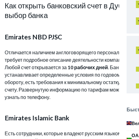
Как открыть банковский счет в Дубае:
выбор банка
Emirates NBD PJSC
Отличается наличием англоговорящего персонала,
требует подробное описание деятельности компании.
Любой счет открывается за
10 рабочих дней
. Банк
устанавливает определенные условия по годовому
обороту, есть требования к минимальному остатку на
счету. Развернутую информацию по тарифам можно
узнать по телефону.
Быст
Emirates Islamic Bank
Ве
Есть сотрудники, которые владеют русским языком.
ОА