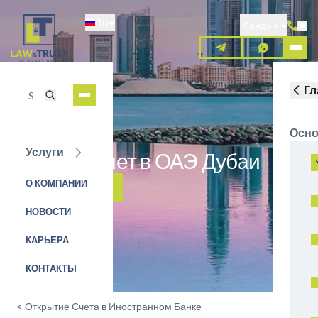
Перейти
Ru
к
Лондон
основному
содержанию
Гл
Осно
Услуги
Открыть счет в ОАЭ Дубаи
О КОМПАНИИ
ЗАЯВКА НА УСЛУГУ
НОВОСТИ
КАРЬЕРА
КОНТАКТЫ
<
Открытие Счета в Иностранном Банке