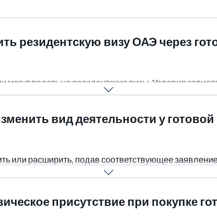
ть резидентскую визу ОАЭ через го
 могут подать на резидентские визы. Условия зависят
зменить вид деятельности у готовой
ть или расширить, подав соответствующее заявление
трации и может занять от нескольких дней до пары не
зическое присутствие при покупке го