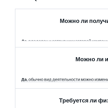
Можно ли получи
Да,
владелец и сотрудники готовой компании
Можно ли и
Да,
обычно вид деятельности можно измени
зависит от условий юрисдикции места регис
Требуется ли фи