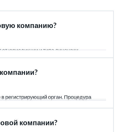
товую компанию?
 от юрисдикции и типа лицензии.
 компании?
 в регистрирующий орган. Процедура
дель.
товой компании?