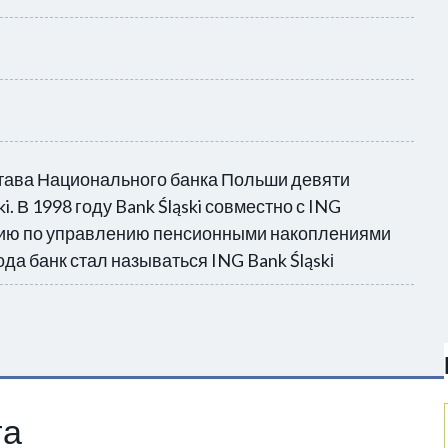
остава Национального банка Польши девяти
. В 1998 году Bank Śląski совместно с ING
анию по управлению пенсионными накоплениями
ода банк стал называться ING Bank Śląskі
та