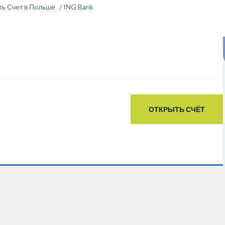
ть Счет в Польше
ING Bank
ОТКРЫТЬ СЧЁТ