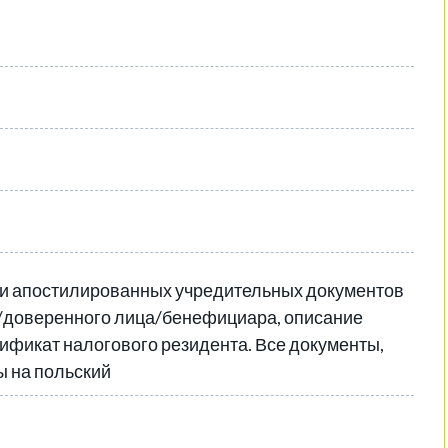
ии апостилированных учредительных документов
а/доверенного лица/бенефициара, описание
тификат налогового резидента. Все документы,
ы на польский