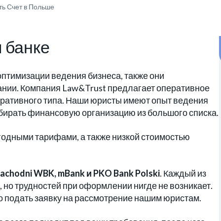
ть Счет в Польше
м банке
оптимизации ведения бизнеса, также они
ании. Компания Law&Trust предлагает оперативное
поративного типа. Наши юристы имеют опыт ведения
ыбирать финансовую организацию из большого списка.
одными тарифами, а также низкой стоимостью
achodni WBK, mBank и PKO Bank Polski
. Каждый из
, но трудностей при оформлении нигде не возникает.
о подать заявку на рассмотрение нашим юристам.