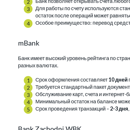
Банк позволяет открывать счета любого
Для работы по счету используются ста
остаток после операций может равнять
Особое преимущество: перевод средст
mBank
Банк имеет высокий уровень рейтинга по стран
разных валютах.
Срок оформления составляет
10 дней
Требуется стандартный пакет документ
Обслуживание карт, счета и интернет-
Минимальный остаток на балансе может
Срок проведения транзакций –
2-3 дня
Bank Zachodni WBK