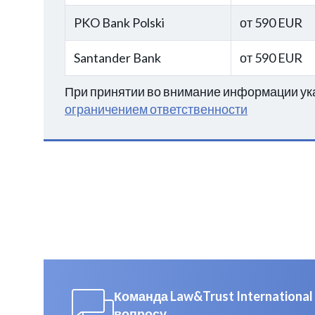
PKO Bank Polski
от 590 EUR
Santander Bank
от 590 EUR
При принятии во внимание информации ука
ограничением ответственности
Команда Law&Trust Internation
вопросу