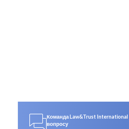
Команда Law&Trust Internation
вопросу